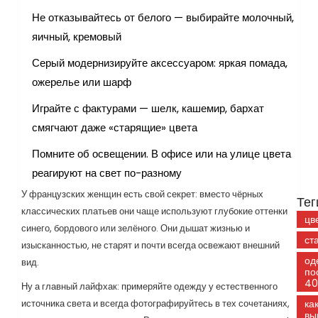
Не отказывайтесь от белого — выбирайте молочный,
яичный, кремовый
Серый модернизируйте аксессуаром: яркая помада,
ожерелье или шарф
Играйте с фактурами — шелк, кашемир, бархат
смягчают даже «старящие» цвета
Помните об освещении. В офисе или на улице цвета
реагируют на свет по-разному
У французских женщин есть свой секрет: вместо чёрных
Тег
классических платьев они чаще используют глубокие оттенки
цв
синего, бордового или зелёного. Они дышат жизнью и
ст
изысканностью, не старят и почти всегда освежают внешний
од
вид.
по
40
Ну а главный лайфхак: примеряйте одежду у естественного
источника света и всегда фотографируйтесь в тех сочетаниях,
ка
вы