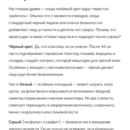
Настоящая драма — когда любимый цвет вдруг перестал
«работать». Обычно это становится очевидно, когда
стандартный чёрный пиджак или платье безжалостно
добавляют лицу усталости и десяток лет сверху. Почему это
происходит и какие оттенки чаще всего подводят после сорока?
Чёрный цвет
. Да, это классика, но он опасен. После 40 он
часто подчёркивает сероватые тени под глазами, морщины и
складки, создаёт контраст, который невыгоден для зрелой кожи.
Особенно у женщин с светлыми волосами — чёрное делает
лицо ещё более безжизненным.
Чисто
белый
— особенно холодный — может сыграть злую
шутку: на фоне белого кожа кажется болезненно-бледной,
заметны покраснения и мелкие капилляры. Не зря стилисты
советуют переходить в направлении молочного, сливочного,
яично-скорлупного или слоновой кости.
Серый
(«асфальт» и графит) — безжалостен к женщинам
зрелого возраста. Он не только не освежает, но и буквально