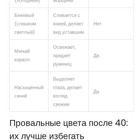
(холодный)
морщины
Бежевый
Сливается с
(слишком
кожей, делает
Нет
светлый)
вид уставшим
Освежает,
Мягкий
придаёт
Да
коралл
румянец
Выделяет
Насыщенный
глаза, делает
Да
синий
взгляд
свежим
Провальные цвета после 40:
их лучше избегать