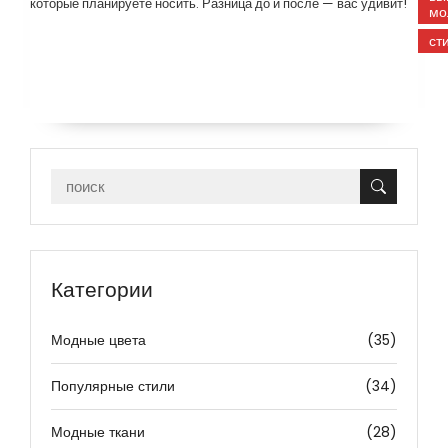
которые планируете носить. Разница до и после — вас удивит!
мо
ст
Категории
Модные цвета
(35)
Популярные стили
(34)
Модные ткани
(28)