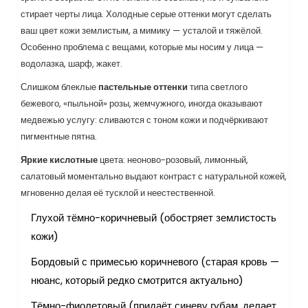
стирает черты лица. Холодные серые оттенки могут сделать
ваш цвет кожи землистым, а мимику — усталой и тяжёлой.
Особенно проблема с вещами, которые мы носим у лица —
водолазка, шарф, жакет.
Слишком блеклые
пастельные оттенки
типа светлого
бежевого, «пыльной» розы, жемчужного, иногда оказывают
медвежью услугу: сливаются с тоном кожи и подчёркивают
пигментные пятна.
Яркие кислотные
цвета: неоново-розовый, лимонный,
салатовый моментально выдают контраст с натуральной кожей,
мгновенно делая её тусклой и неестественной.
Глухой тёмно-коричневый (обостряет землистость
кожи)
Бордовый с примесью коричневого (старая кровь —
нюанс, который редко смотрится актуально)
Тёмно-фиолетовый (придаёт синеву губам, делает