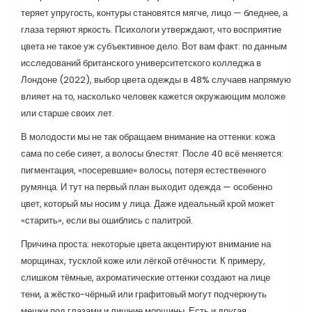
теряет упругость, контуры становятся мягче, лицо — бледнее, а
глаза теряют яркость. Психологи утверждают, что восприятие
цвета не такое уж субъективное дело. Вот вам факт: по данным
исследований британского университетского колледжа в
Лондоне (2022), выбор цвета одежды в 48% случаев напрямую
влияет на то, насколько человек кажется окружающим моложе
или старше своих лет.
В молодости мы не так обращаем внимание на оттенки: кожа
сама по себе сияет, а волосы блестят. После 40 всё меняется:
пигментация, «посеревшие» волосы, потеря естественного
румянца. И тут на первый план выходит одежда — особенно
цвет, который мы носим у лица. Даже идеальный крой может
«старить», если вы ошиблись с палитрой.
Причина проста: некоторые цвета акцентируют внимание на
морщинах, тусклой коже или лёгкой отёчности. К примеру,
слишком тёмные, ахроматические оттенки создают на лице
тени, а жёстко-чёрный или графитовый могут подчеркнуть
мешки под глазами и лишние морщины. Есть и другая