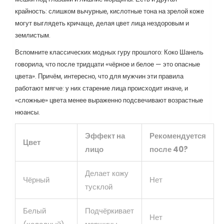
крайность: слишком вычурные, кислотные тона на зрелой коже
могут выглядеть кричаще, делая цвет лица нездоровым и
землистым.
Вспомните классических модных гуру прошлого: Коко Шанель
говорила, что после тридцати «чёрное и белое — это опасные
цвета». Причём, интересно, что для мужчин эти правила
работают мягче: у них старение лица происходит иначе, и
«сложные» цвета менее выраженно подсвечивают возрастные
нюансы.
Эффект на
Рекомендуется
Цвет
лицо
после 40?
Делает кожу
Чёрный
Нет
тусклой
Белый
Подчёркивает
Нет