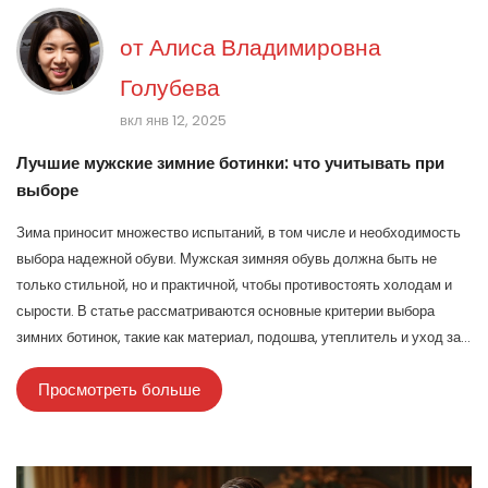
от
Алиса Владимировна
Голубева
вкл янв 12, 2025
Лучшие мужские зимние ботинки: что учитывать при
выборе
Зима приносит множество испытаний, в том числе и необходимость
выбора надежной обуви. Мужская зимняя обувь должна быть не
только стильной, но и практичной, чтобы противостоять холодам и
сырости. В статье рассматриваются основные критерии выбора
зимних ботинок, такие как материал, подошва, утеплитель и уход за
обувью, чтобы обеспечить тепло и комфорт в зимнее время. Также
Просмотреть больше
будут даны советы по выбору стиля и сравнению разных моделей.
Узнав больше о каждом из этих аспектов, вы сможете сделать
осознанный выбор, который будет радовать вас на протяжении всей
зимы.