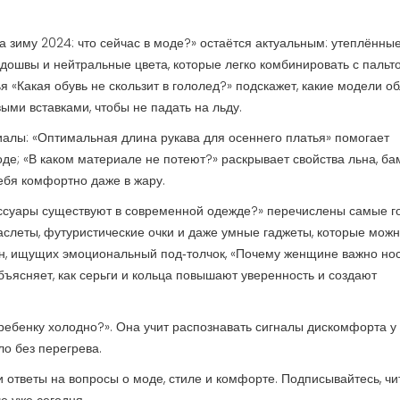
а зиму 2024: что сейчас в моде?» остаётся актуальным: утеплённы
дошвы и нейтральные цвета, которые легко комбинировать с пальто
ья «Какая обувь не скользит в гололед?» подскажет, какие модели о
ми вставками, чтобы не падать на льду.
иалы: «Оптимальная длина рукава для осеннего платья» помогает
оде; «В каком материале не потеют?» раскрывает свойства льна, ба
ебя комфортно даже в жару.
сессуары существуют в современной одежде?» перечислены самые г
аслеты, футуристические очки и даже умные гаджеты, которые мож
ин, ищущих эмоциональный под‑толчок, «Почему женщине важно но
бъясняет, как серьги и кольца повышают уверенность и создают
о ребенку холодно?». Она учит распознавать сигналы дискомфорта у
о без перегрева.
 ответы на вопросы о моде, стиле и комфорте. Подписывайтесь, чи