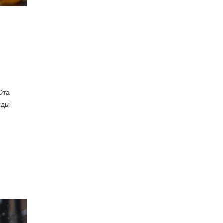
Эта
нды