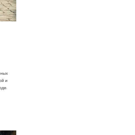
рных
ой и
оде.