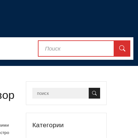
зор
Категории
ркими
ыстро