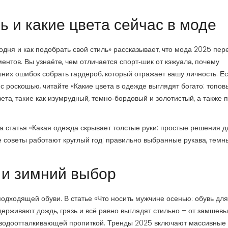
ь и какие цвета сейчас в моде
одня и как подобрать свой стиль» рассказывает, что мода 2025 пер
ентов. Вы узнаёте, чем отличается спорт‑шик от кэжуала, почему
них ошибок собрать гардероб, который отражает вашу личность. Е
с роскошью, читайте «Какие цвета в одежде выглядят богато: топов
ета, такие как изумрудный, темно‑бордовый и золотистый, а также 
зна статья «Какая одежда скрывает толстые руки: простые решения д
ие советы работают круглый год: правильно выбранные рукава, темн
 и зимний выбор
одходящей обуви. В статье «Что носить мужчине осенью: обувь дл
ерживают дождь, грязь и всё равно выглядят стильно – от замшевы
с водоотталкивающей пропиткой. Тренды 2025 включают массивные