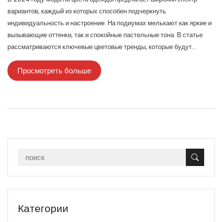
вариантов, каждый из которых способен подчеркнуть
индивидуальность и настроение. На подиумах мелькают как яркие и
вызывающие оттенки, так и спокойные пастельные тона. В статье
рассматриваются ключевые цветовые тренды, которые будут
актуальны в новом сезоне, а также советы о том, как максимально
Просмотреть больше
выгодно использовать их в своем гардеробе. Откройте для себя мир
модной палитры, чтобы выглядеть стильно и современно.
Категории