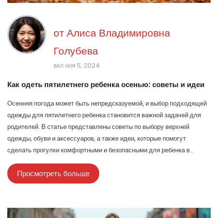
от
Алиса Владимировна
Голубева
вкл ноя 5, 2024
Как одеть пятилетнего ребенка осенью: советы и идеи
Осенняя погода может быть непредсказуемой, и выбор подходящей
одежды для пятилетнего ребенка становится важной задачей для
родителей. В статье представлены советы по выбору верхней
одежды, обуви и аксессуаров, а также идеи, которые помогут
сделать прогулки комфортными и безопасными для ребенка в
осенний сезон. Теплые и удобные материалы, многослойность и
Просмотреть больше
правильный выбор размеров — залог того, что ваш ребенок будет
чувствовать себя уютно в любую погоду. Рассмотрим также
интересные факты об одежде и советы по ее уходу.