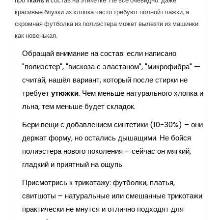
про
ткань
и состав на этикетке. Не всё очевидно: даже
красивые блузки из хлопка часто требуют полной глажки, а
скромная футболка из полиэстера может вылезти из машинки
как новенькая.
Обращай внимание на состав: если написано
"полиэстер", "вискоза с эластаном", "микрофибра" —
считай, нашёл вариант, который после стирки не
требует
утюжки
. Чем меньше натурального хлопка и
льна, тем меньше будет складок.
Бери вещи с добавлением синтетики (10-30%) – они
держат форму, но остались дышащими. Не бойся
полиэстера нового поколения – сейчас он мягкий,
гладкий и приятный на ощупь.
Присмотрись к трикотажу: футболки, платья,
свитшоты – натуральные или смешанные трикотажи
практически не мнутся и отлично подходят для