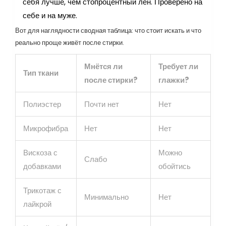
себя лучше, чем стопроцентный лён. Проверено на
себе и на муже.
Вот для наглядности сводная таблица: что стоит искать и что
реально проще живёт после стирки.
Мнётся ли
Требует ли
Тип ткани
после стирки?
глажки?
Полиэстер
Почти нет
Нет
Микрофибра
Нет
Нет
Вискоза с
Можно
Слабо
добавками
обойтись
Трикотаж с
Минимально
Нет
лайкрой