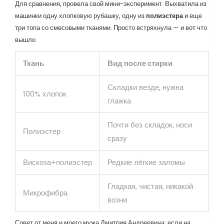
Для сравнения, провела свой мини-эксперимент. Выхватила из
машинки одну хлопковую рубашку, одну из
полиэстера
и еще
три топа со смесовыми тканями. Просто встряхнула — и вот что
вышло.
Ткань
Вид после стирки
Складки везде, нужна
100% хлопок
глажка
Почти без складок, носи
Полиэстер
сразу
Вискоза+полиэстер
Редкие лёгкие заломы
Гладкая, чистая, никакой
Микрофибра
возни
Совет от меня и моего мужа Дмитрия Андреевича: если на