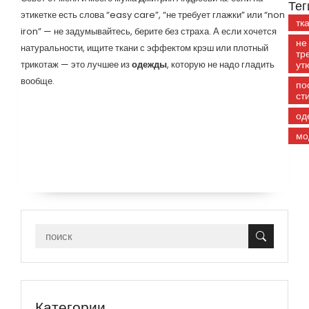
Тег
этикетке есть слова “easy care”, “не требует глажки” или “non
тк
iron” — не задумывайтесь, берите без страха. А если хочется
не
натуральности, ищите ткани с эффектом крэш или плотный
тр
трикотаж — это лучшее из
одежды
, которую не надо гладить
ут
вообще.
по
ст
од
мо
Категории