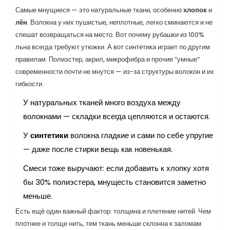
Самые мнущиеся — это натуральные ткани, особенно
хлопок
и
лён
. Волокна у них пушистые, неплотные, легко сминаются и не
спешат возвращаться на место. Вот почему рубашки из 100%
льна всегда требуют утюжки. А вот синтетика играет по другим
правилам. Полиэстер, акрил, микрофибра и прочие “умные”
современности почти не мнутся — из-за структуры волокон и их
гибкости.
У натуральных тканей много воздуха между
волокнами — складки всегда цепляются и остаются.
У
синтетики
волокна гладкие и сами по себе упругие
— даже после стирки вещь как новенькая.
Смеси тоже выручают: если добавить к хлопку хотя
бы 30% полиэстера, мнущесть становится заметно
меньше.
Есть ещё один важный фактор: толщина и плетение нитей. Чем
плотнее и толще нить, тем ткань меньше склонна к заломам.