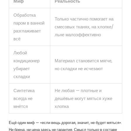
Миф
Реальность
Обработка
Только частично помогает на
паром в ванной
смесовых тканях, на хлопке/
разглаживает
льне малоэффективно
всё
Любой
кондиционер
Материал становится мягче,
убирает
но складки не исчезают
складки
Синтетика
Не любая — плотные и
всегда не
дешёвые могут мяться хуже
мнётся
хлопка
Ещё один миф — «если вещь дорогая, значит, не будет мяться».
Ни бренд, ни цена здесь не гарантия. Смысл только в составе