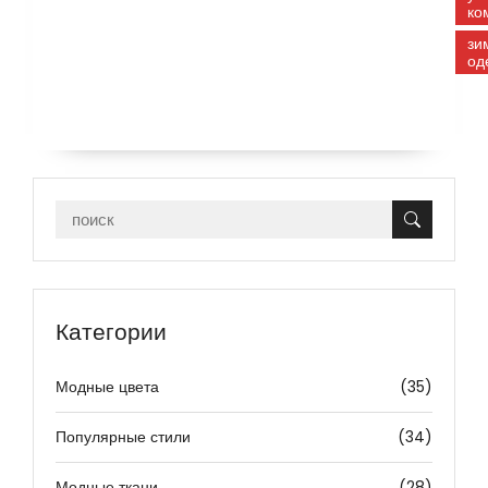
ко
зи
од
Категории
Модные цвета
(35)
Популярные стили
(34)
Модные ткани
(28)