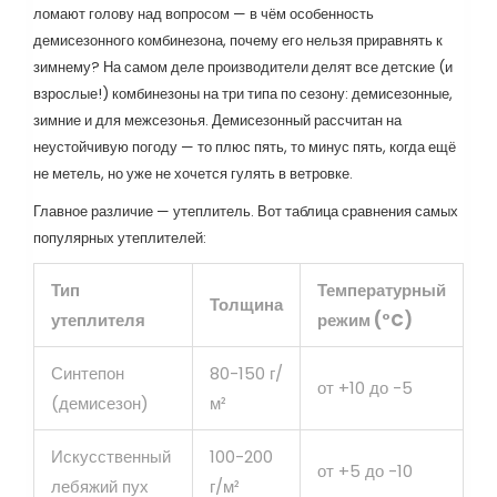
ломают голову над вопросом — в чём особенность
демисезонного комбинезона, почему его нельзя приравнять к
зимнему? На самом деле производители делят все детские (и
взрослые!) комбинезоны на три типа по сезону: демисезонные,
зимние и для межсезонья. Демисезонный рассчитан на
неустойчивую погоду — то плюс пять, то минус пять, когда ещё
не метель, но уже не хочется гулять в ветровке.
Главное различие — утеплитель. Вот таблица сравнения самых
популярных утеплителей:
Тип
Температурный
Толщина
утеплителя
режим (°C)
Синтепон
80-150 г/
от +10 до -5
(демисезон)
м²
Искусственный
100-200
от +5 до -10
лебяжий пух
г/м²