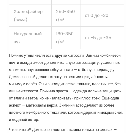
Холлофайбер
250-350
от 0 до -30
(зима)
г/м²
Натуральный
180-350
от -5 до -35
пух
г/м²
Помимо утеплителя есть другие хитрости. Зимний комбинезон
почти всегда имеет дополнительную ветрозащиту: усиленные
манжеты, внутреннюю юбку и часто — стёганую подкладку.
Демисезонный делает ставку на вентиляцию, лёгкость,
минимум слоёв. Он и выглядит легче: тоньше, пластичнее, без
лишней тяжести. Причина проста — одежда должна защищать
от влаги и ветра, но не «запаривать» при плюс трех. Еще один
аспект — материалы верха. Зимний часто делают из более
плотного мембранного текстиля, который держит и мокрый снег,
и ледяной ветер.
Что в итоге? Демисезон ломает штампы только на словах —