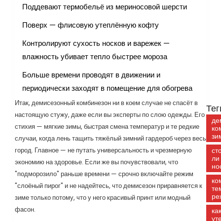
Поддевают термобельё из мериносовой шерсти
Поверх — флисовую утеплённую кофту
Контролируют сухость носков и варежек —
влажность убивает тепло быстрее мороза
Больше времени проводят в движении и
периодически заходят в помещение для обогрева
Итак, демисезонный комбинезон ни в коем случае не спасёт в
Тег
настоящую стужу, даже если вы эксперты по слою одежды. Его
де
стихия — мягкие зимы, быстрая смена температур и те редкие
ко
зи
случаи, когда лень тащить тяжёлый зимний гардероб через весь
город. Главное — не путать универсальность и чрезмерную
ст
ли
экономию на здоровье. Если же вы почувствовали, что
но
"подморозило" раньше времени — срочно включайте режим
ко
"слоёный пирог" и не надейтесь, что демисезон приравняется к
те
ре
зиме только потому, что у него красивый принт или модный
фасон.
ка
ут