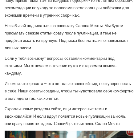
популярные темы. Там ты найдёшь подборки «Топ‑5 летних образов»,
рекомендации по уходу за волосами после солнца и лайфхаки для
экономии времени в утренних сбор‑чках.
Не забывай подписаться на рассылку Салона Мечты. Мы будем
присылать свежие статьи сразу после публикации, и тебе не
придётся искать их вручную. Подписка бесплатна и не навязывает
лишних писем.
Если у тебя возникнут вопросы, оставляй комментарии под
статьями. Мы отвечаем в течение суток и стараемся помочь
каждому.
И помни, что красота – это не только внешний вид, но и уверенность
в себе. Наши советы созданы, чтобы ты чувствовала себя комфортно
и выглядела так, как хочется.
Скролли новые разделы сайта, ищи интересные темы и
вдохновляйся! И если вдруг появятся новые публикации за июль,
они сразу появятся здесь. Спасибо, что читаешь Салон Мечты.