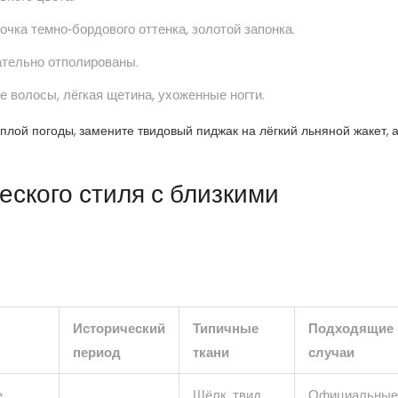
чка темно‑бордового оттенка, золотой запонка.
ательно отполированы.
 волосы, лёгкая щетина, ухоженные ногти.
плой погоды, замените твидовый пиджак на лёгкий льняной жакет, 
ского стиля с близкими
Исторический
Типичные
Подходящие
период
ткани
случаи
е
Шёлк, твид,
Официальные