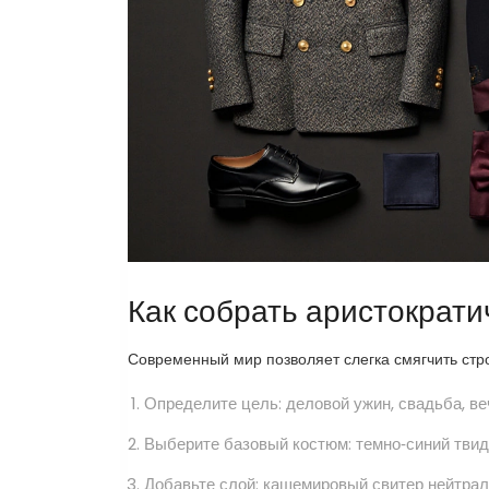
Как собрать аристократи
Современный мир позволяет слегка смягчить стро
Определите цель: деловой ужин, свадьба, веч
Выберите базовый костюм: темно‑синий твид
Добавьте слой: кашемировый свитер нейтрал