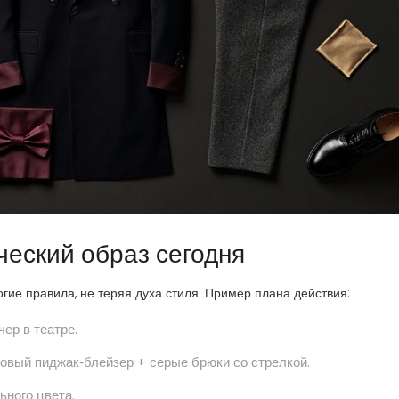
ческий образ сегодня
гие правила, не теряя духа стиля. Пример плана действия:
ер в театре.
овый пиджак‑блейзер + серые брюки со стрелкой.
ьного цвета.