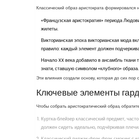
Классический образ аристократа формировался на
«Французская аристократия» периода Людов
жилеты.
Викторианская эпоха
викторианская мода
вк
правило: каждый элемент должен подчеркива
Начало XX века добавило в ансамбль ткани 
знати
, ставшую символом «клубного» образа.
Эти влияния создали основу, которая до сих пор
Ключевые элементы гар
Чтобы собрать аристократический образ, обрати
Куртка‑блейзер
классический предмет, часто
должен сидеть идеально, подчёркивая плечи
Классический пиджак‑фрак
фрак
смокинг с 