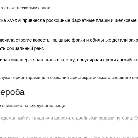
 стыке нескольких эпох:
ика XV‑XVI привнесла роскошные бархатные плащи и шелковые
лючала строгие корсеты, пышные фраки и обильные детали
закр
ть социальный ранг.
типа
твид
шерстяная ткань в клетку, популярная среди английск
 служит ориентирами для создания аристократического внешнего ви
дероба
те внимание на следующие вещи:
 сделанный из твида или шерсти, с двойными рядами пуговиц
. 
.
короткими задними лацканами и шелковой каймой
, часто в чёрно