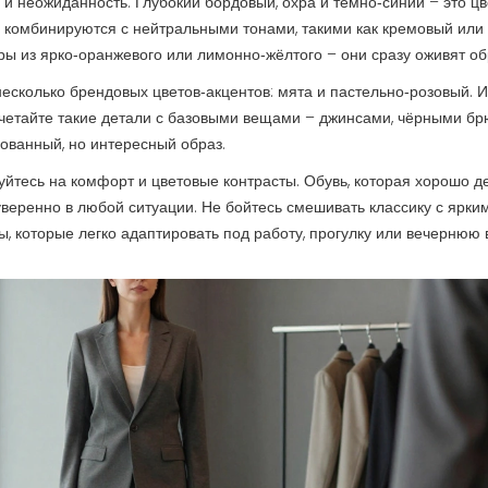
у и неожиданность. Глубокий бордовый, охра и тёмно‑синий – это цв
о комбинируются с нейтральными тонами, такими как кремовый или
ры из ярко‑оранжевого или лимонно‑жёлтого – они сразу оживят об
несколько брендовых цветов‑акцентов: мята и пастельно‑розовый. И
Сочетайте такие детали с базовыми вещами – джинсами, чёрными б
ованный, но интересный образ.
руйтесь на комфорт и цветовые контрасты. Обувь, которая хорошо д
 уверенно в любой ситуации. Не бойтесь смешивать классику с ярки
 которые легко адаптировать под работу, прогулку или вечернюю в