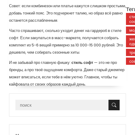
Совет: если комбинезон или платье кажутся слишком простыми,
Тег
добавь тонкий пояс. Это подчеркнет талию, но образ всё равно
ст
останется расслабленным.
со
мо
Часто спрашивают, сколько уходит денег на гардероб в стиле
софт. Если закупаться в масс-маркете, получается собрать
же
од
комплект из 5-6 вещей примерно за 10 000-15 000 рублей. Это
дешевле, чем собирать сезонные хиты.
тр
со
И не забывай про главную фишку:
стиль софт
— это не про
бренды, а про твоё ощущение комфорта. Даже старый джемпер
может вписаться, если тебе в нём уютно. Главное, чтобы ты
кайфовала от своих образов каждый день.