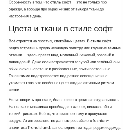
Особенность в том, что
стиль софт
— это не только про
одежду, а вообще про образ жизни: от выбора ткани до
настроения в день.
Цвета и ткани в стиле софт
Всё строится на простых, спокойных цветах. В
стиле софт
редко встретишь яркую неоновую палитру или глубокие тёмные
оттенки — здесь правят нюд, молочный, бежевый, розовый и
лавандовый. Даже если встречаются голубой или зелёный, они
обычно очень светлые и разбавленные, почти пастельные.
Такая гамма подстраивается под разное освещение и не
утомляет глаз, что особенно ценят люди с активным ритмом
жизни.
Если говорить про ткани, больше всего ценится натуральность.
На полках в магазинах преобладают хлопок, вискоза, лён и
тонкий трикотаж. Всё то, что приятно к телу и пропускает
воздух. Из интересного: по данным российского fashion-
аналитика TrendIsland, за последние три года продажи одежды