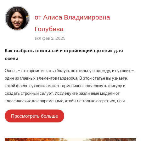
от
Алиса Владимировна
Голубева
вкл фев 2, 2025
Как выбрать стильный и стройнящий пуховик для
осени
Осень – это время искать тёплую, но стильную одежду, и пуховик –
один из главных элементов гардероба. В этой статье вы узнаете,
какой фасон пуховика может гармонично подчеркнуть фигуру и
создать стройный силуэт. Исследуйте различные модели от
классических до современных, чтобы не только согреться, но и
выглядеть эффектно в новом сезоне. Мы рассмотрим также
Просмотреть больше
цветовую палитру и акценты, которые помогут в выборе идеального
пуховика.