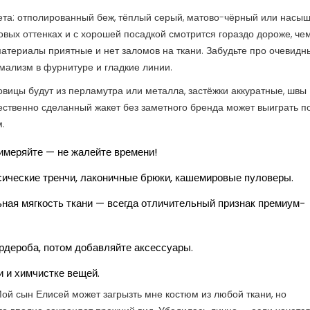
та: отполированный беж, тёплый серый, матово-чёрный или насы
зовых оттенках и с хорошей посадкой смотрится гораздо дороже, че
материалы приятные и нет заломов на ткани. Забудьте про очевидн
мализм в фурнитуре и гладкие линии.
овицы будут из перламутра или металла, застёжки аккуратные, швы
ественно сделанный жакет без заметного бренда может выиграть п
.
римеряйте — не жалейте времени!
сические тренчи, лаконичные брюки, кашемировые пуловеры.
ьная мягкость ткани — всегда отличительный признак премиум-
ардероба, потом добавляйте аксессуары.
и и химчистке вещей.
 Мой сын Елисей может загрызть мне костюм из любой ткани, но