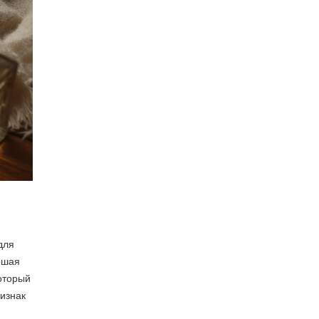
для
ошая
который
ризнак