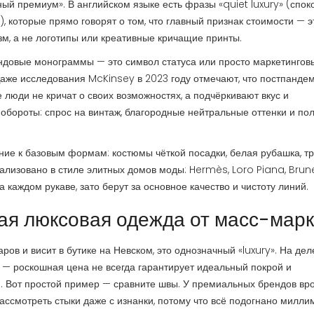
ный премиум». В английском языке есть фразы «quiet luxury» (спок
), которые прямо говорят о том, что главный признак стоимости — э
зм, а не логотипы или креативные кричащие принты.
ендовые монограммы — это символ статуса или просто маркетинговы
? Даже исследования McKinsey в 2023 году отмечают, что постпанд
е люди не кричат о своих возможностях, а подчёркивают вкус и
т обороты: спрос на винтаж, благородные нейтральные оттенки и по
ние к базовым формам: костюмы чёткой посадки, белая рубашка, тр
еализовано в стиле элитных домов моды: Hermès, Loro Piana, Brune
 каждом рукаве, зато берут за основное качество и чистоту линий.
ая люксовая одежда от масс-марк
ов и висит в бутике на Невском, это однозначный «luxury». На дел
 — роскошная цена не всегда гарантирует идеальный покрой и
м. Вот простой пример — сравните швы. У премиальных брендов вр
ссмотреть стыки даже с изнанки, потому что всё подогнано милли