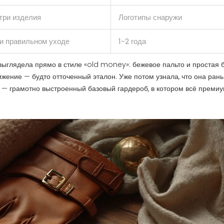
три изделия
Логотипы снаружи
ри правильном уходе
1-2 года
выглядела прямо в стиле «old money»: бежевое пальто и простая 
вижение — будто отточенный эталон. Уже потом узнала, что она ран
 — грамотно выстроенный базовый гардероб, в котором всё преми