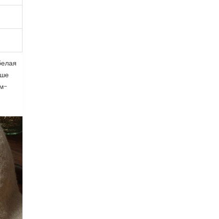
белая
ьше
ум-