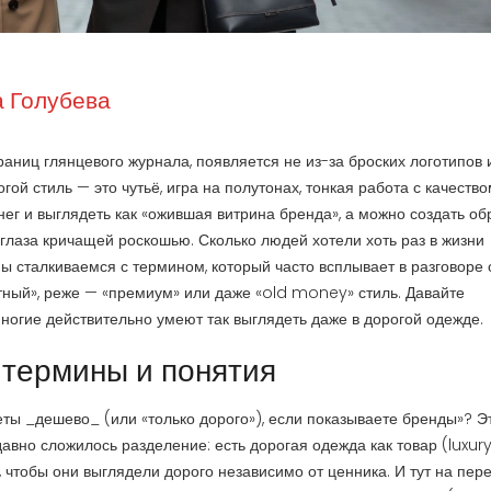
 Голубева
раниц глянцевого журнала, появляется не из-за броских логотипов 
огой стиль — это чутьё, игра на полутонах, тонкая работа с качество
нег и выглядеть как «ожившая витрина бренда», а можно создать обр
 глаза кричащей роскошью. Сколько людей хотели хоть раз в жизни
 мы сталкиваемся с термином, который часто всплывает в разговоре
антный», реже — «премиум» или даже «old money» стиль. Давайте
многие действительно умеют так выглядеть даже в дорогой одежде.
: термины и понятия
ты _дешево_ (или «только дорого»), если показываете бренды»? Э
вно сложилось разделение: есть дорогая одежда как товар (luxury)
, чтобы они выглядели дорого независимо от ценника. И тут на пер