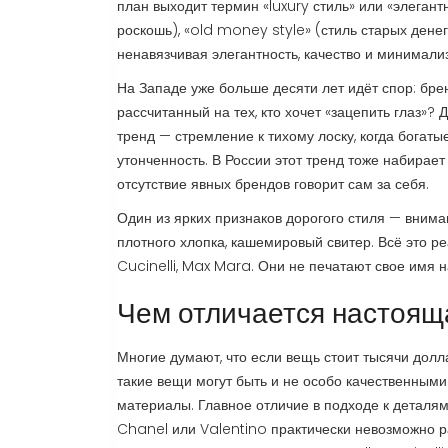
план выходит термин «luxury стиль» или «элегант
роскошь), «old money style» (стиль старых денег
ненавязчивая элегантность, качество и минимали
На Западе уже больше десяти лет идёт спор: бр
рассчитанный на тех, кто хочет «зацепить глаз»
тренд — стремление к тихому лоску, когда богаты
утонченность. В России этот тренд тоже набирае
отсутствие явных брендов говорит сам за себя.
Один из ярких признаков дорогого стиля — внима
плотного хлопка, кашемировый свитер. Всё это р
Cucinelli, Max Mara. Они не печатают свое имя на
Чем отличается настоящ
Многие думают, что если вещь стоит тысячи доллар
такие вещи могут быть и не особо качественными
материалы. Главное отличие в подходе к деталя
Chanel или Valentino практически невозможно ра