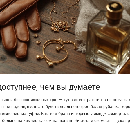
доступнее, чем вы думаете
льно и без шестизначных трат — тут важна стратегия, а не покупки 
вы ни надели, пусть это будет идеального кроя белая рубашка, хор
адкие чистые туфли. Как-то я брала интервью у имидж-эксперта, 
т больше на химчистку, чем на шопинг. Чистота и свежесть — уже п