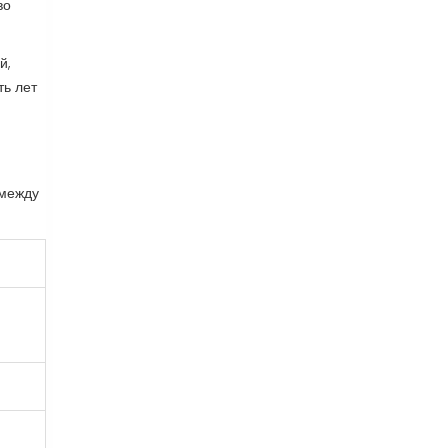
во
й,
ть лет
 между