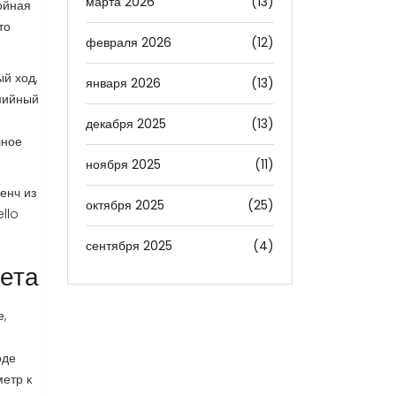
марта 2026
(13)
ойная
то
февраля 2026
(12)
й ход,
января 2026
(13)
емийный
декабря 2025
(13)
лное
ноября 2025
(11)
енч из
октября 2025
(25)
llo
сентября 2025
(4)
ета
е,
оде
метр к