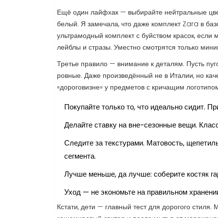
Ещё один лайфхак — выбирайте нейтральные цве
белый. Я замечала, что даже комплект Zara в ба
ультрамодный комплект с буйством красок, если 
лейблы и стразы. Уместно смотрятся только мини
Третье правило — внимание к деталям. Пусть пуг
ровные. Даже произведённый не в Италии, но кач
«дороговизне» у предметов с кричащим логотипом
Покупайте только то, что идеально сидит. П
Делайте ставку на вне-сезонные вещи. Клас
Следите за текстурами. Матовость, щепетил
сегмента.
Лучше меньше, да лучше: соберите костяк г
Уход — не экономьте на правильном хранени
Кстати, дети — главный тест для дорогого стиля.