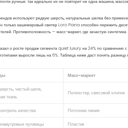
 почти ручные: так идеально их не повторит ни одна машина, массо
рендов используют редкую шерсть, натуральные шелка без примесе
ин только кашемировый свитер Loro Piana способен пережить деся
телей. Противоположность — масс-маркет, где зачастую синтетика
казал о росте продаж сегмента quiet luxury на 24% по сравнению с
оготипами выросли лишь на 6%. Таблица ниже даст понять разницу
нды
Масс-маркет
шерсть, чистый шелк,
Полиэстер, смесовой хлопок
ая ткань
контроль качества
Поточная линия
рламутровые пуговицы
Пластик