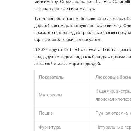
миллиметру. Стежки на пальто Brunello Cucinelli
шьющая для Zara или Mango.
Тут же вопрос к тканям: большинство люксовых б
дорогой кашемир, плотную японскую вискозу. Од
носки, что подтверждают реальные отзывы покупа
скрывается за красивым силуэтом.
В 2022 году отчёт The Business of Fashion расс
предыдущим годом, тогда как бренды с яркими л
люксовой и масс-маркет одеждой:
Показатель
Люксовые бре
Кашемир, экстра
Материалы
японская хлопков
Пошив
Ручная отделка, 
Фурнитура
Натуральные пе