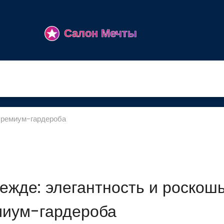
 премиум-гардероба
дежде: элегантность и роскош
миум-гардероба