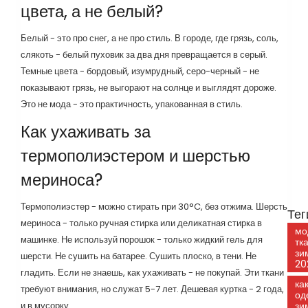
цвета, а не белый?
Белый - это про снег, а не про стиль. В городе, где грязь, соль,
слякоть - белый пуховик за два дня превращается в серый.
Темные цвета - бордовый, изумрудный, серо-черный - не
показывают грязь, не выгорают на солнце и выглядят дороже.
Это не мода - это практичность, упакованная в стиль.
Как ухаживать за
термополиэстером и шерстью
мериноса?
Термополиэстер - можно стирать при 30°C, без отжима. Шерсть
Тег
мериноса - только ручная стирка или деликатная стирка в
мо
машинке. Не используй порошок - только жидкий гель для
тк
зи
шерсти. Не сушить на батарее. Сушить плоско, в тени. Не
20
гладить. Если не знаешь, как ухаживать - не покупай. Эти ткани
ка
требуют внимания, но служат 5-7 лет. Дешевая куртка - 2 года,
од
и в мусорку.
зи