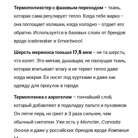
Термополиэстер с фазовым переходом
- ткань,
которая сама регулирует тепло. Когда тебе жарко -
она поглощает излишки, когда холодно - отдает его
обратно. Используется в базовых слоях от брендов
вроде
Icebreaker
и
Smartwool
.
Шерсть мериноса тоньше 17,5 мкм
- не та шерсть,
что колет. Это мягкая, дышащая, не пахнущая ткань,
которая впитывает влагу и не теряет тепло даже
когда мокрая. Ее носят под куртками и даже как
одежду для прогулок в городе.
Термопленка с аэрогелем
- тончайший слой,
который добавляют в подкладку пальто и пуховиков.
Он легче пера, но греет в 3 раза сильнее, чем
обычный синтепон. Уже есть у
Moncler
,
Canada
Goose
и даже у российских брендов вроде
Компания