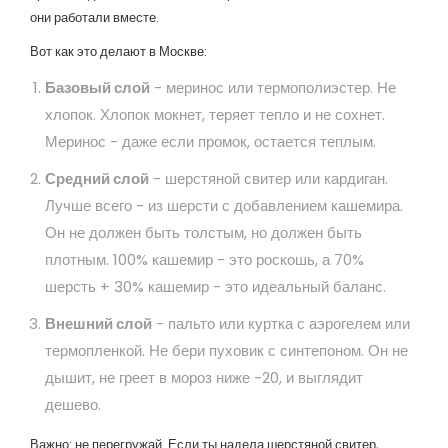
они работали вместе.
Вот как это делают в Москве:
Базовый слой
- меринос или термополиэстер. Не
хлопок. Хлопок мокнет, теряет тепло и не сохнет.
Меринос - даже если промок, остается теплым.
Средний слой
- шерстяной свитер или кардиган.
Лучше всего - из шерсти с добавлением кашемира.
Он не должен быть толстым, но должен быть
плотным. 100% кашемир - это роскошь, а 70%
шерсть + 30% кашемир - это идеальный баланс.
Внешний слой
- пальто или куртка с аэрогелем или
термопленкой. Не бери пуховик с синтепоном. Он не
дышит, не греет в мороз ниже -20, и выглядит
дешево.
Важно: не перегружай. Если ты надела шерстяной свитер,