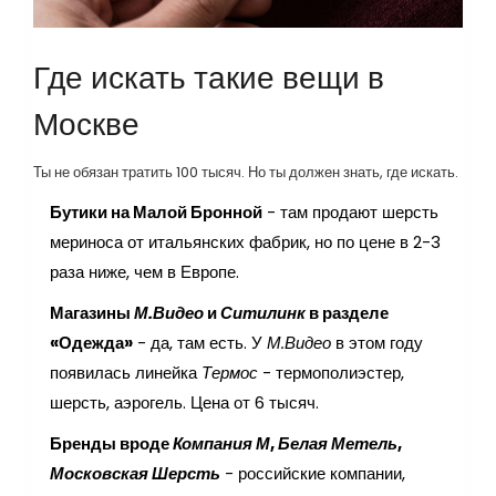
Где искать такие вещи в
Москве
Ты не обязан тратить 100 тысяч. Но ты должен знать, где искать.
Бутики на Малой Бронной
- там продают шерсть
мериноса от итальянских фабрик, но по цене в 2-3
раза ниже, чем в Европе.
Магазины
М.Видео
и
Ситилинк
в разделе
«Одежда»
- да, там есть. У
М.Видео
в этом году
появилась линейка
Термос
- термополиэстер,
шерсть, аэрогель. Цена от 6 тысяч.
Бренды вроде
Компания М
,
Белая Метель
,
Московская Шерсть
- российские компании,