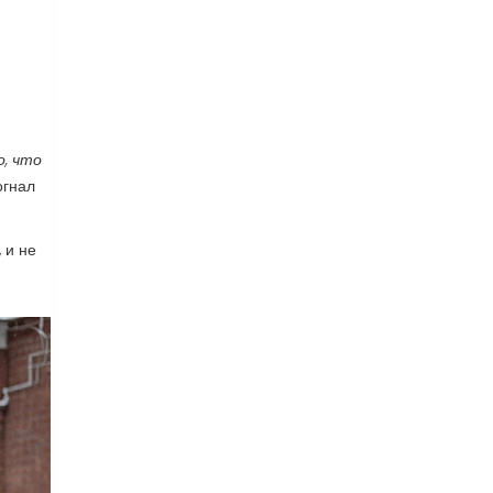
, что
огнал
 и не