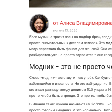
от
Алиса Владимировна
вкл янв 13, 2026
Если мужчина тратит часы на подбор брюк, следит 
просто внимательный к деталям человек. Это
мо
мода перестала быть фоном для женской. Она ста
разбирается, уже не просто одеваются - они говор
Модник - это не просто 
Слово «модник» часто звучит как упрёк. Как будто
заботящийся о внешности. Но это заблуждение. В 2
кто знает разницу между денимом 10,5 унции и 14 
про то, чтобы быть в тренде. Это про то, чтобы бы
В Японии таких мужчин называют «
sukeban
» - но
просто говорим «модник». И это нормально. Потому