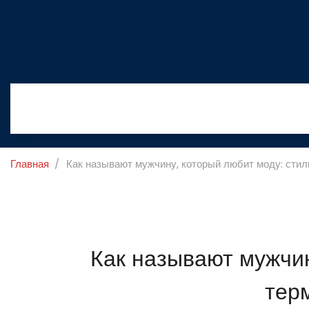
Главная
Как называют мужчину, который любит моду: стил
Как называют мужчин
тер