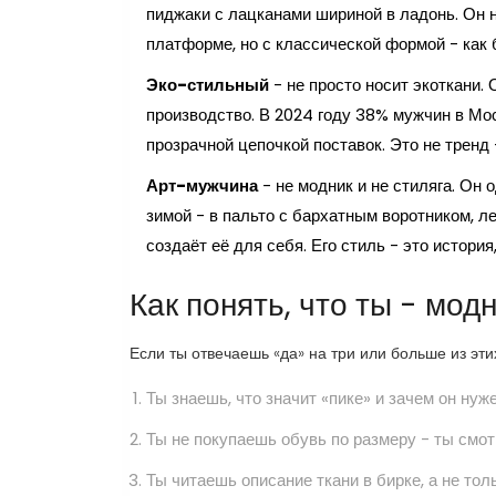
пиджаки с лацканами шириной в ладонь. Он н
платформе, но с классической формой - как б
Эко-стильный
- не просто носит экоткани. 
производство. В 2024 году 38% мужчин в Мо
прозрачной цепочкой поставок. Это не тренд 
Арт-мужчина
- не модник и не стиляга. Он 
зимой - в пальто с бархатным воротником, ле
создаёт её для себя. Его стиль - это история
Как понять, что ты - мод
Если ты отвечаешь «да» на три или больше из эти
Ты знаешь, что значит «пике» и зачем он нуж
Ты не покупаешь обувь по размеру - ты смо
Ты читаешь описание ткани в бирке, а не тол