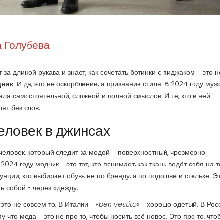
 Голубева
за длиной рукава и знает, как сочетать ботинки с пиджаком - это н
дник
. И да, это не оскорбление, а признание стиля. В 2024 году муж
ла самостоятельной, сложной и полной смыслов. И те, кто в ней
ят без слов.
человек в джинсах
 человек, который следит за модой, - поверхностный, чрезмерно
024 году модник - это тот, кто понимает, как ткань ведёт себя на т
унции, кто выбирает обувь не по бренду, а по подошве и стельке. Э
ть собой - через одежду.
 это не совсем то. В Италии - «
ben vestito
» - хорошо одетый. В Ро
 что мода - это не про то, чтобы носить всё новое. Это про то, что