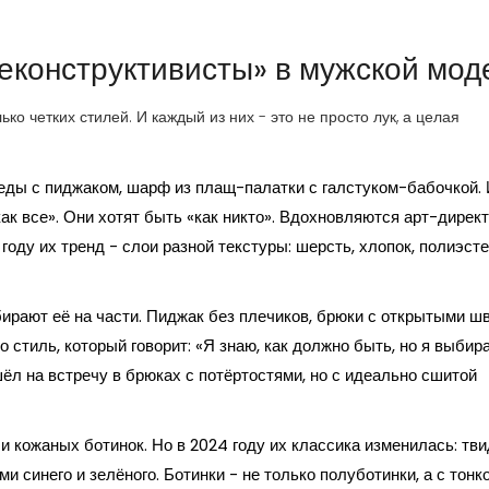
деконструктивисты» в мужской мод
ко четких стилей. И каждый из них - это не просто лук, а целая
еды с пиджаком, шарф из плащ-палатки с галстуком-бабочкой.
как все». Они хотят быть «как никто». Вдохновляются арт-дирек
 году их тренд - слои разной текстуры: шерсть, хлопок, полиэсте
бирают её на части. Пиджак без плечиков, брюки с открытыми ш
о стиль, который говорит: «Я знаю, как должно быть, но я выбир
шёл на встречу в брюках с потёртостями, но с идеально сшитой
и кожаных ботинок. Но в 2024 году их классика изменилась: тви
и синего и зелёного. Ботинки - не только полуботинки, а с тонк