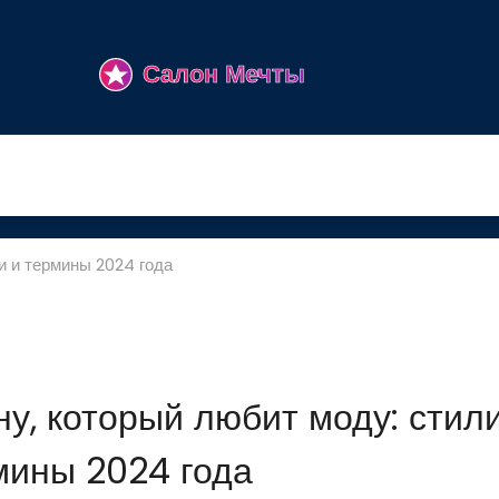
и и термины 2024 года
у, который любит моду: стили
мины 2024 года