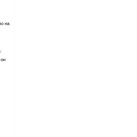
ло на
:
 он