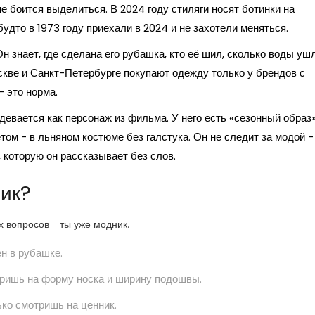
е боится выделиться. В 2024 году стиляги носят ботинки на
удто в 1973 году приехали в 2024 и не захотели меняться.
Он знает, где сделана его рубашка, кто её шил, сколько воды уш
скве и Санкт-Петербурге покупают одежду только у брендов с
- это норма.
одевается как персонаж из фильма. У него есть «сезонный образ»
том - в льняном костюме без галстука. Он не следит за модой -
, которую он рассказывает без слов.
ник?
х вопросов - ты уже модник.
ен в рубашке.
тришь на форму носка и ширину подошвы.
ько смотришь на ценник.