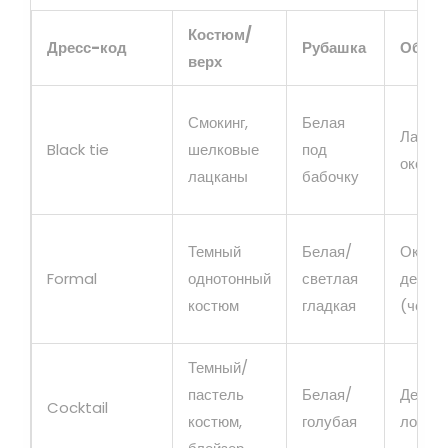
Костюм/
Дресс-код
Рубашка
Обувь
верх
Смокинг,
Белая
Лакир
Black tie
шелковые
под
оксфо
лацканы
бабочку
Темный
Белая/
Оксфо
Formal
однотонный
светлая
дерби
костюм
гладкая
(черн
Темный/
пастель
Белая/
Дерби
Cocktail
костюм,
голубая
лофер