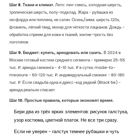
Шаг 8. Ткани и климат.
Лето: лен-смесь, холодная шерсть,
тропическая шерсть, полу-подклад. Жара - рубашка из
оксфорда или поплина, не сатин. Осень/зима: шерсть 120s,
фланель, лёгкий твид, мохер для чёткости лацканов. Дождь -
обработка спреем для кожи и тканей, зонтик-трость без
логотипов.
Шаг 9. Бюджет: купить, арендовать или сшить.
В 2024 в
Москве готовый костюм среднего сегмента - примерно 25-55
тыс. ₽; аренда смокинга - 4-10 тыс. ₽ в сутки; made-to-
measure - 60-120 тыс. ₽; индивидуальный смокинг - 80-180
тыс. ₽. Если свадьба одна и дресс-код редкий (Black tie) -
аренда реально спасает.
Шаг 10. Простые правила, которые экономят время.
Бери два из трёх ярких элементов: рисунок галстука,
узор костюма, цветной платок. Не все три сразу.
Если не уверен - галстук темнее рубашки и чуть