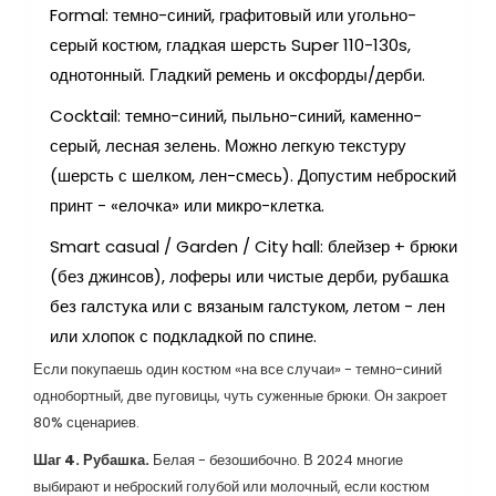
Formal: темно-синий, графитовый или угольно-
серый костюм, гладкая шерсть Super 110-130s,
однотонный. Гладкий ремень и оксфорды/дерби.
Cocktail: темно-синий, пыльно-синий, каменно-
серый, лесная зелень. Можно легкую текстуру
(шерсть с шелком, лен-смесь). Допустим неброский
принт - «елочка» или микро-клетка.
Smart casual / Garden / City hall: блейзер + брюки
(без джинсов), лоферы или чистые дерби, рубашка
без галстука или с вязаным галстуком, летом - лен
или хлопок с подкладкой по спине.
Если покупаешь один костюм «на все случаи» - темно-синий
однобортный, две пуговицы, чуть суженные брюки. Он закроет
80% сценариев.
Шаг 4. Рубашка.
Белая - безошибочно. В 2024 многие
выбирают и неброский голубой или молочный, если костюм