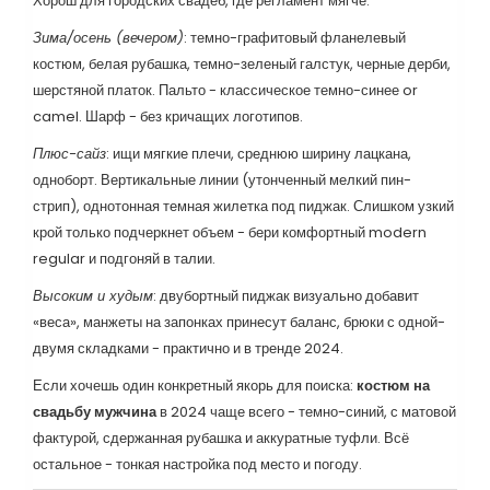
Хорош для городских свадеб, где регламент мягче.
Зима/осень (вечером)
: темно-графитовый фланелевый
костюм, белая рубашка, темно-зеленый галстук, черные дерби,
шерстяной платок. Пальто - классическое темно-синее or
camel. Шарф - без кричащих логотипов.
Плюс-сайз
: ищи мягкие плечи, среднюю ширину лацкана,
одноборт. Вертикальные линии (утонченный мелкий пин-
стрип), однотонная темная жилетка под пиджак. Слишком узкий
крой только подчеркнет объем - бери комфортный modern
regular и подгоняй в талии.
Высоким и худым
: двубортный пиджак визуально добавит
«веса», манжеты на запонках принесут баланс, брюки с одной-
двумя складками - практично и в тренде 2024.
Если хочешь один конкретный якорь для поиска:
костюм на
свадьбу мужчина
в 2024 чаще всего - темно-синий, с матовой
фактурой, сдержанная рубашка и аккуратные туфли. Всё
остальное - тонкая настройка под место и погоду.