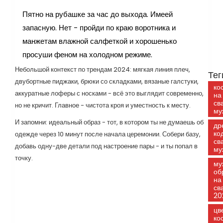
Пятно на рубашке за час до выхода. Имеей
запасную. Нет - пройди по краю воротника и
манжетам влажной салфеткой и хорошенько
просуши феном на холодном режиме.
Небольшой контекст по трендам 2024: мягкая линия плеч,
Тег
двубортные пиджаки, брюки со складками, вязаные галстуки,
ко
аккуратные лоферы с носками - всё это выглядит современно,
на
св
но не кричит. Главное - чистота кроя и уместность к месту.
му
И запомни: идеальный образ - тот, в котором ты не думаешь об
др
ко
одежде через 10 минут после начала церемонии. Собери базу,
св
добавь одну-две детали под настроение пары - и ты попал в
му
точку.
му
об
на
св
20
цв
ко