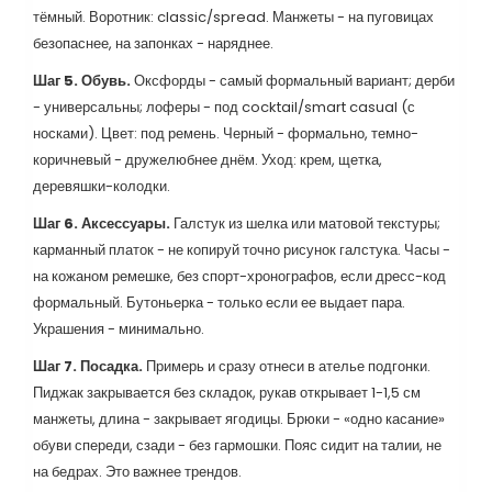
тёмный. Воротник: classic/spread. Манжеты - на пуговицах
безопаснее, на запонках - наряднее.
Шаг 5. Обувь.
Оксфорды - самый формальный вариант; дерби
- универсальны; лоферы - под cocktail/smart casual (с
носками). Цвет: под ремень. Черный - формально, темно-
коричневый - дружелюбнее днём. Уход: крем, щетка,
деревяшки-колодки.
Шаг 6. Аксессуары.
Галстук из шелка или матовой текстуры;
карманный платок - не копируй точно рисунок галстука. Часы -
на кожаном ремешке, без спорт-хронографов, если дресс-код
формальный. Бутоньерка - только если ее выдает пара.
Украшения - минимально.
Шаг 7. Посадка.
Примерь и сразу отнеси в ателье подгонки.
Пиджак закрывается без складок, рукав открывает 1-1,5 см
манжеты, длина - закрывает ягодицы. Брюки - «одно касание»
обуви спереди, сзади - без гармошки. Пояс сидит на талии, не
на бедрах. Это важнее трендов.