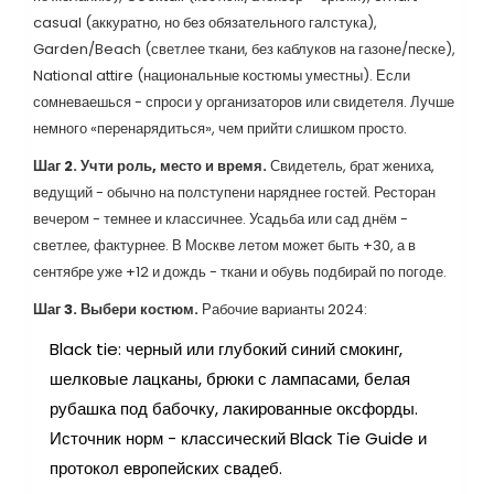
casual (аккуратно, но без обязательного галстука),
Garden/Beach (светлее ткани, без каблуков на газоне/песке),
National attire (национальные костюмы уместны). Если
сомневаешься - спроси у организаторов или свидетеля. Лучше
немного «перенарядиться», чем прийти слишком просто.
Шаг 2. Учти роль, место и время.
Свидетель, брат жениха,
ведущий - обычно на полступени наряднее гостей. Ресторан
вечером - темнее и классичнее. Усадьба или сад днём -
светлее, фактурнее. В Москве летом может быть +30, а в
сентябре уже +12 и дождь - ткани и обувь подбирай по погоде.
Шаг 3. Выбери костюм.
Рабочие варианты 2024:
Black tie: черный или глубокий синий смокинг,
шелковые лацканы, брюки с лампасами, белая
рубашка под бабочку, лакированные оксфорды.
Источник норм - классический Black Tie Guide и
протокол европейских свадеб.