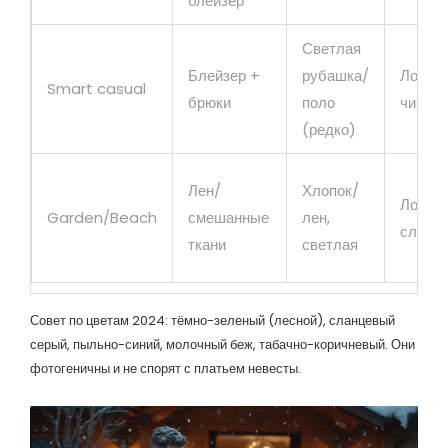
блейзер
Светлая
Блейзер +
рубашка/
Лофер
Smart casual
брюки
поло
чистые
(редко)
Лен/
Хлопок/
Лофер
Garden/Beach
смешанные
лен,
слипп
ткани
светлая
Совет по цветам 2024: тёмно-зеленый (лесной), сланцевый
серый, пыльно-синий, молочный беж, табачно-коричневый. Они
фотогеничны и не спорят с платьем невесты.