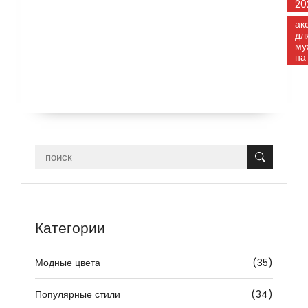
20
ак
дл
му
на
Категории
Модные цвета
(35)
Популярные стили
(34)