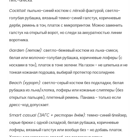
гипс-блеска.
Cocktail
: пыльно-синий костюм с лёгкой фактурой, светло-
голубая рубашка, вязаный темно-синий галстук, коричневые
дерби, ремень в тон, платок с микропринтом. Можно заменить
галстук на открытый ворот, но следи за аккуратностью линии
воротника.
Garden (летом)
: светло-бежевый костюм из льна-смеси,
белая или молочно-голубая рубашка, коричневые лоферы (с
носками в тон), платок в тоне зелени. На газон - не шпилька и не
тонкая кожаная подошва, выбирай протектор посолиднее.
Beach (курорт)
: светло-серый костюм без подкладки, белая
рубашка из льна/хлопка, лоферы или кожаные слипперы (без
открытых пальцев), плетеный ремень. Панама - только если
дресс-код допускает.
Smart casual (ЗАГС + ресторан днём)
: темно-синий блейзер,
серые брюки с одной складкой, белая рубашка, коричневые
лоферы, вязаный галстук или вообще без - но добавь платок.