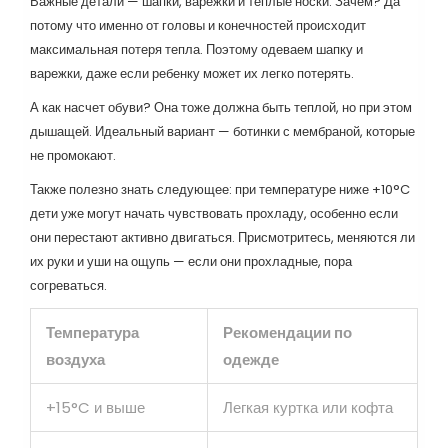
Важные детали — шапки, варежки и теплые носки. Зачем? Да
потому что именно от головы и конечностей происходит
максимальная потеря тепла. Поэтому одеваем шапку и
варежки, даже если ребенку может их легко потерять.
А как насчет обуви? Она тоже должна быть теплой, но при этом
дышащей. Идеальный вариант — ботинки с мембраной, которые
не промокают.
Также полезно знать следующее: при температуре ниже +10°C
дети уже могут начать чувствовать прохладу, особенно если
они перестают активно двигаться. Присмотритесь, меняются ли
их руки и уши на ощупь — если они прохладные, пора
согреваться.
Температура
Рекомендации по
воздуха
одежде
+15°C и выше
Легкая куртка или кофта