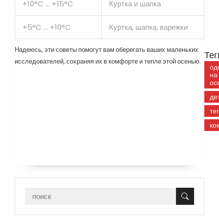
+10°C ... +15°C
Куртка и шапка
+5°C ... +10°C
Куртка, шапка, варежки
Надеюсь, эти советы помогут вам оберегать ваших маленьких
Тег
исследователей, сохраняя их в комфорте и тепле этой осенью.
од
на
ос
де
те
ко