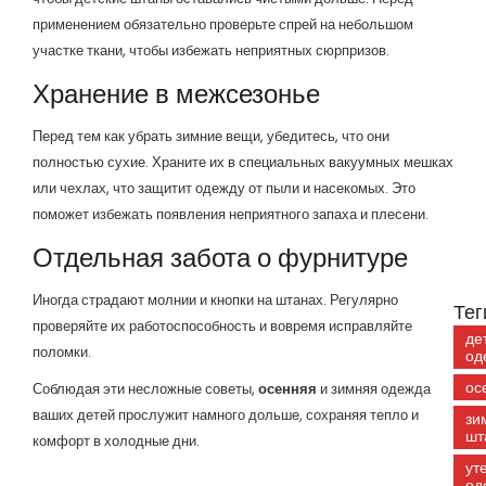
применением обязательно проверьте спрей на небольшом
участке ткани, чтобы избежать неприятных сюрпризов.
Хранение в межсезонье
Перед тем как убрать зимние вещи, убедитесь, что они
полностью сухие. Храните их в специальных вакуумных мешках
или чехлах, что защитит одежду от пыли и насекомых. Это
поможет избежать появления неприятного запаха и плесени.
Отдельная забота о фурнитуре
Иногда страдают молнии и кнопки на штанах. Регулярно
Тег
проверяйте их работоспособность и вовремя исправляйте
де
поломки.
од
ос
Соблюдая эти несложные советы,
осенняя
и зимняя одежда
ваших детей прослужит намного дольше, сохраняя тепло и
зи
шт
комфорт в холодные дни.
ут
од