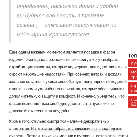
определяет, насколько долго и удобно
вы будете его носить в течение
сезона», – отмечает консультант по
моде Ирина Краснокутская.
Ещё одним важным моментом является посадка и фасон
Тег
изделия. Женщины с разными типами фигур могут выбрать
пу
стройнящие фасоны
, которые подчеркнут ваши достоинства и
мо
скроют небольшие недостатки. При осенних ветрах и дождях
тр
желание остаться сухими способствует популярности моделей
ст
с капюшоном и удлинённых вариантов, которые обеспечивают
фа
дополнительную защиту и комфорт. И конечно, убедитесь, что
ос
фасон позволяет вам свободно двигаться: в пуховике не
20
должно быть тесно или неудобно.
Кроме того, стильно смотрится наличие декоративных
элементов. На это стоит обращать внимание не в последнюю
очередь. Детали, такие как молнии и пуговицы, создают акцент и