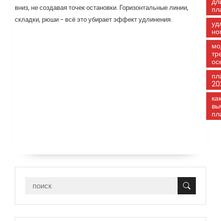
дл
вниз, не создавая точек остановки. Горизонтальные линии,
пл
складки, рюши - всё это убирает эффект удлинения.
уд
но
мо
тр
ос
пл
20
ка
вы
пл