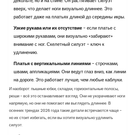
декольте, но и на спине. Он растягивает силуэт
вверх, что делает ноги визуально длиннее. Это
работает даже на платьях длиной до середины икры.
Узкие рукава или их отсутствие
- если платье с
широкими рукавами, они визуально «забирают»
внимание с ног. Скелетный силуэт - ключ к
удлинению.
Платья с вертикальными линиями
- строчками,
швами, аппликациями. Они ведут глаз вниз, как линии
на дороге. Это работает лучше, чем любые каблуки.
И наоборот: пышные юбки, складки, горизонтальные полосы,
рюши - всё это останавливает взгляд. Они не укорачивают ноги
напрямую, но они не помогают им выглядеть длиннее. В
осенних трендах 2026 года такие детали встречаются чаще -
но их стоит избегать, если вы хотите визуально удлинить
силуэт.