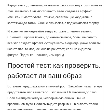
Кардиганы с длинными рукавами и широким силуэтом - тоже не
лучший выбор. Они «поглощают» тело, создавая эффект
«мешка». Вместо этого - тонкие, облегающие кардиганы с
застёжкой до талии. Они не скрывают, а подчёркивают форму.
И, конечно, не надевайте вещи, которые слишком велики.
Слишком широкие брюки, длинные свитера, большие пальто -
всё это создаёт эффект «утонувшего» в одежде. Даже если вы
носите что-то модное, оно не работает, если не сидит по
фигуре. Подгонка - важнее, чем бренд.
Простой тест: как проверить,
работает ли ваш образ
Встаньте перед зеркалом в полный рост. Закройте глаза. Теперь
представьте, что ваше тело - это линия. От макушки до стоп.
Если вы видите чёткую, непрерывную линию - вы на
правильном пути. Если вы видите разрывы - в области талии,
колен, щиколоток - значит, что-то нужно изменить.