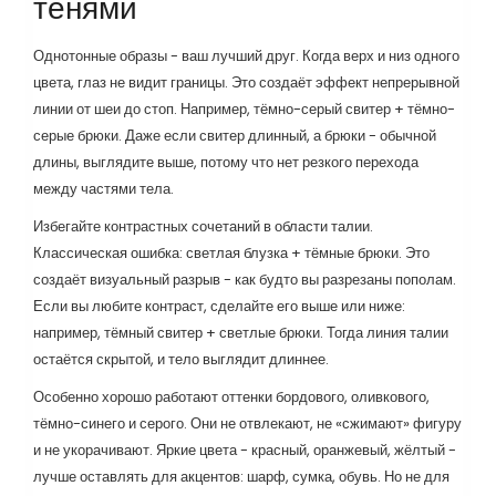
тенями
Однотонные образы - ваш лучший друг. Когда верх и низ одного
цвета, глаз не видит границы. Это создаёт эффект непрерывной
линии от шеи до стоп. Например, тёмно-серый свитер + тёмно-
серые брюки. Даже если свитер длинный, а брюки - обычной
длины, выглядите выше, потому что нет резкого перехода
между частями тела.
Избегайте контрастных сочетаний в области талии.
Классическая ошибка: светлая блузка + тёмные брюки. Это
создаёт визуальный разрыв - как будто вы разрезаны пополам.
Если вы любите контраст, сделайте его выше или ниже:
например, тёмный свитер + светлые брюки. Тогда линия талии
остаётся скрытой, и тело выглядит длиннее.
Особенно хорошо работают оттенки бордового, оливкового,
тёмно-синего и серого. Они не отвлекают, не «сжимают» фигуру
и не укорачивают. Яркие цвета - красный, оранжевый, жёлтый -
лучше оставлять для акцентов: шарф, сумка, обувь. Но не для