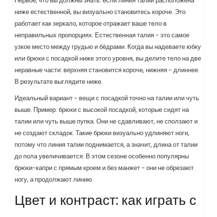
Первое, что вы должны знать: если линия талии расположена
ниже естественной, вы визуально становитесь короче. Это
работает как зеркало, которое отражает ваше тело в
неправильных пропорциях. Естественная талия - это самое
узкое место между грудью и бёдрами. Когда вы надеваете юбку
или брюки с посадкой ниже этого уровня, вы делите тело на две
неравные части: верхняя становится короче, нижняя - длиннее.
В результате выглядите ниже.
Идеальный вариант - вещи с посадкой точно на талии или чуть
выше. Пример: брюки с высокой посадкой, которые сидят на
талии или чуть выше пупка. Они не сдавливают, не сползают и
не создают складок. Такие брюки визуально удлиняют ноги,
потому что линия талии поднимается, а значит, длина от талии
до пола увеличивается. В этом сезоне особенно популярны
брюки-капри с прямым кроем и без манжет - они не обрезают
ногу, а продолжают линию.
Цвет и контраст: как играть с