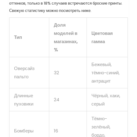
оттенков, только в 18% случаев встречаются броские принты.
Свежую статистику можно посмотреть ниже.
Доля
моделей в
Цветовая
Тип
магазинах,
гамма
%
Бежевый,
Оверсайз
32
тёмно-синий,
пальто
антрацит
Длинные
Чёрный, хаки,
24
пуховики
серый
Тёмно-
зелёный,
Бомберы
16
бордо,