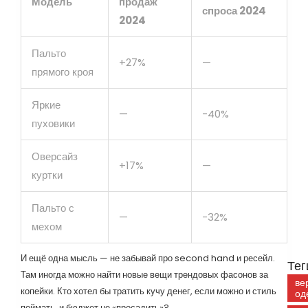
Модель
продаж
спроса 2024
2024
Пальто
+27%
—
прямого кроя
Яркие
—
-40%
пуховики
Оверсайз
+17%
—
куртки
Пальто с
—
-32%
мехом
И ещё одна мысль — не забывай про second hand и ресейл.
Тег
Там иногда можно найти новые вещи трендовых фасонов за
ве
копейки. Кто хотел бы тратить кучу денег, если можно и стиль
од
поймать, и бюджет не «просадить»?