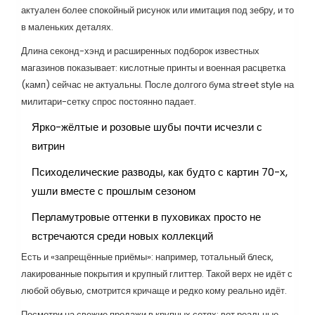
актуален более спокойный рисунок или имитация под зебру, и то
в маленьких деталях.
Длина секонд-хэнд и расширенных подборок известных
магазинов показывает: кислотные принты и военная расцветка
(камп) сейчас не актуальны. После долгого бума street style на
милитари-сетку спрос постоянно падает.
Ярко-жёлтые и розовые шубы почти исчезли с
витрин
Психоделические разводы, как будто с картин 70-х,
ушли вместе с прошлым сезоном
Перламутровые оттенки в пуховиках просто не
встречаются среди новых коллекций
Есть и «запрещённые приёмы»: например, тотальный блеск,
лакированные покрытия и крупный глиттер. Такой верх не идёт с
любой обувью, смотрится кричаще и редко кому реально идёт.
Посмотри на свежие продажи в крупных сетях: вот реальные