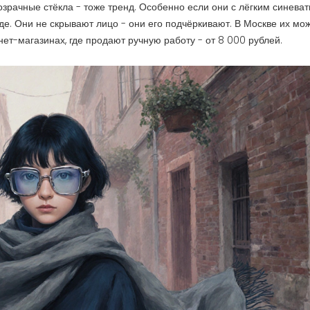
зрачные стёкла - тоже тренд. Особенно если они с лёгким синева
роде. Они не скрывают лицо - они его подчёркивают. В Москве их мо
нет-магазинах, где продают ручную работу - от 8 000 рублей.