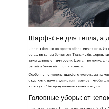
Шарфы: не для тепла, а 
Шарфы больше не просто оборачивают шею. Их на
оставляя концы болтаться. Ткань - лён, шерсть, в
зимы, длинные - для осени. Цвета - не яркие, а
Белый и бежевый - почти исчезли.
Особенно популярны шарфы с кисточками на концах
с куртками, даже с джинсами. Главное - чтобы ша
аксессуар. Это продолжение вашей походки.
Головные уборы: от кепо
Шляпы вернулись. Но не те, что носили в 1950-х.