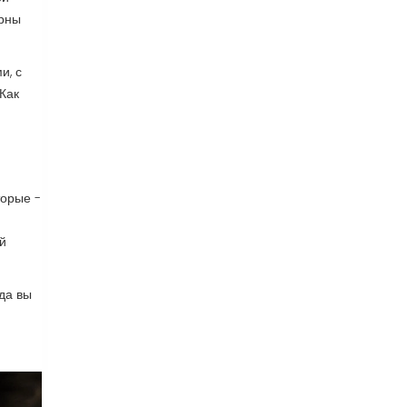
ярны
и, с
Как
торые -
й
гда вы