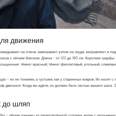
для движения
кидывают на плечи, завязывают узлом на груди, заправляют в пид
искоза с лёгким блеском. Длина - от 120 до 180 см. Короткие шарфы 
 насыщенные: тёмно-красный, тёмно-фиолетовый, угольный, сливовы
 - но не тонкими, а густыми, как у старинных ковров. Их носят с п
рф двигался. Когда вы идёте, он должен быть частью вашего шага. 
к до шляп
 Это - лёгкие панамы из переплетённой соломки, кепки с укороченн