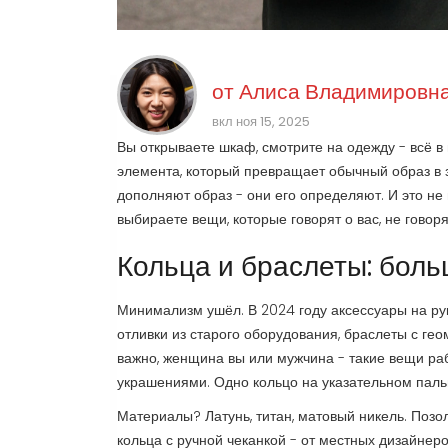
от
Алиса Владимировна
вкл ноя 15, 2025
Вы открываете шкаф, смотрите на одежду - всё в п
элемента, который превращает обычный образ в 
дополняют образ - они его определяют. И это не 
выбираете вещи, которые говорят о вас, не говоря
Кольца и браслеты: боль
Минимализм ушёл. В 2024 году аксессуары на рук
отливки из старого оборудования, браслеты с ге
важно, женщина вы или мужчина - такие вещи ра
украшениями. Одно кольцо на указательном пальце
Материалы? Латунь, титан, матовый никель. Позол
кольца с ручной чеканкой - от местных дизайнеро