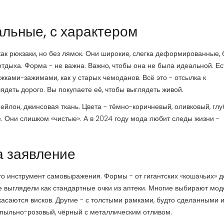
альные, с характером
как рюкзаки, но без лямок. Они широкие, слегка деформированные, 
отдыха. Форма - не важна. Важно, чтобы она не была идеальной. Ес
жками-зажимами, как у старых чемоданов. Всё это - отсылка к
лядеть дорого. Вы покупаете её, чтобы выглядеть живой.
йлон, джинсовая ткань. Цвета - тёмно-коричневый, оливковый, глу
е. Они слишком «чистые». А в 2024 году мода любит следы жизни -
а заявление
Это инструмент самовыражения. Формы - от гигантских «кошачьих» д
 выглядели как стандартные очки из аптеки. Многие выбирают мод
асаются висков. Другие - с толстыми рамками, будто сделанными и
, пыльно-розовый, чёрный с металлическим отливом.