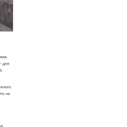
жак,
- для
й.
альто,
Это не
ой