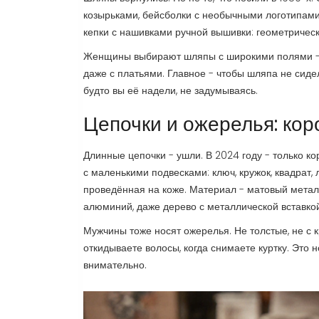
козырьками, бейсболки с необычными логотипами
кепки с нашивками ручной вышивки: геометрическ
Женщины выбирают шляпы с широкими полями - но
даже с платьями. Главное - чтобы шляпа не сидел
будто вы её надели, не задумываясь.
Цепочки и ожерелья: кор
Длинные цепочки - ушли. В 2024 году - только ко
с маленькими подвесками: ключ, кружок, квадрат, л
проведённая на коже. Материал - матовый металл
алюминий, даже дерево с металлической вставкой
Мужчины тоже носят ожерелья. Не толстые, не с к
откидываете волосы, когда снимаете куртку. Это н
внимательно.