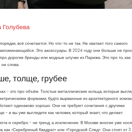
 Голубева
орядке, всё сочетается. Но что-то не так. Не хватает того самого
запоминающийся. Это аксессуары. В 2024 году они больше не про
про дорогие бренды или модные штучки из Парижа. Это про то, как
 ни слова.
ше, толще, грубее
ах - это про объём. Толстые металлические кольца, которые выгля
ометрическими формами, будто вырванные из архитектурного эскиза
ботают одинаково хорошо. Они не требуют сочетания с другими
 - и вы уже выглядите как человек, который знает, что делает.
ота и серебро - не тренд, а исключение. В Москве многие уже нося
в, как «Серебряный Квадрат» или «Городской След». Они стоят от 3