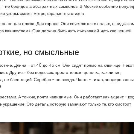
 - не брендов, а абстрактных символов. В Москве особенно попул
ие узоры, схемы метро, фрагменты стихов.
 не для пляжа. Для города. Они сочетаются с пальто, с пиджакам
а как «костюм». Она должна быть чуть съехавшей, чуть скошенной. 
откие, но смысльные
роткие. Длина - от 40 до 45 см. Они сидят прямо на ключице. Неко
ист. Другие - без подвесок, просто тонкая цепочка, как линия,
, не блестящий. Серебро - не всегда. Часто - титан, анодированны
.
рестами. А тонкие, почти невидимые. Они работают как акцент - ко
е украшение. Это деталь, которую замечают только те, кто смотрит