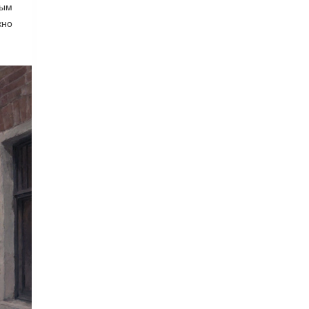
тым
жно