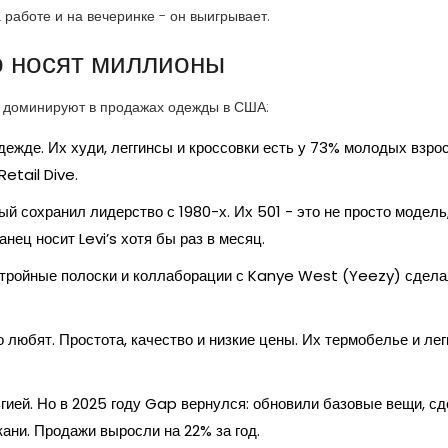
 работе и на вечеринке - он выигрывает.
о носят миллионы
в доминируют в продажах одежды в США:
дежде. Их худи, леггинсы и кроссовки есть у 73% молодых взро
etail Dive.
й сохранил лидерство с 1980-х. Их 501 - это не просто модель,
нец носит Levi’s хотя бы раз в месяц.
х тройные полоски и коллаборации с Kanye West (Yeezy) сдел
 любят. Простота, качество и низкие цены. Их термобелье и лег
гией. Но в 2025 году Gap вернулся: обновили базовые вещи, с
ани. Продажи выросли на 22% за год.