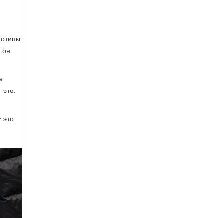
готипы
и он
а
 это.
 это