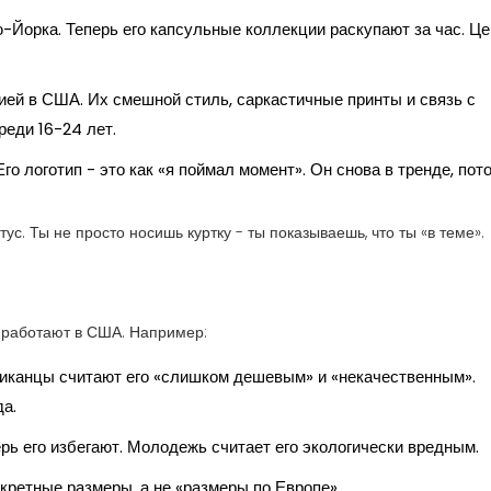
-Йорка. Теперь его капсульные коллекции раскупают за час. Ц
рией в США. Их смешной стиль, саркастичные принты и связь с
реди 16-24 лет.
го логотип - это как «я поймал момент». Он снова в тренде, пот
с. Ты не просто носишь куртку - ты показываешь, что ты «в теме».
, работают в США. Например:
риканцы считают его «слишком дешевым» и «некачественным».
а.
ерь его избегают. Молодежь считает его экологически вредным.
нкретные размеры, а не «размеры по Европе».