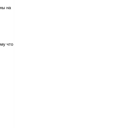
ены на
ому что