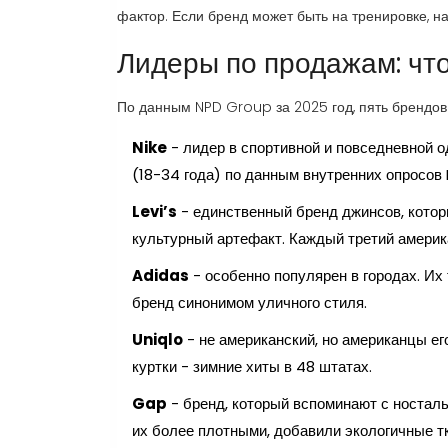
фактор. Если бренд может быть на тренировке, на
Лидеры по продажам: чт
По данным NPD Group за 2025 год, пять брендо
Nike
- лидер в спортивной и повседневной о
(18-34 года) по данным внутренних опросов R
Levi’s
- единственный бренд джинсов, которы
культурный артефакт. Каждый третий америка
Adidas
- особенно популярен в городах. И
бренд синонимом уличного стиля.
Uniqlo
- не американский, но американцы его
куртки - зимние хиты в 48 штатах.
Gap
- бренд, который вспоминают с носталь
их более плотными, добавили экологичные тк