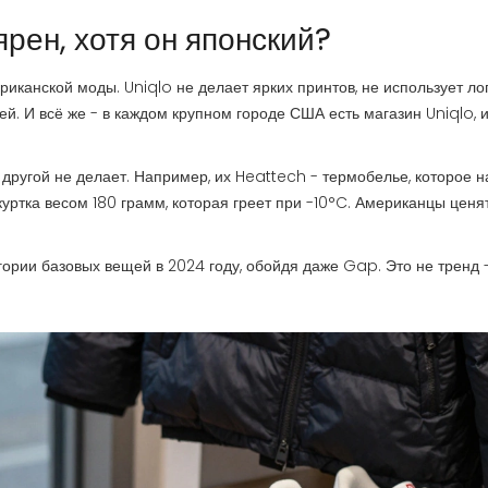
ярен, хотя он японский?
иканской моды. Uniqlo не делает ярких принтов, не использует ло
ей. И всё же - в каждом крупном городе США есть магазин Uniqlo, 
 другой не делает. Например, их Heattech - термобелье, которое н
куртка весом 180 грамм, которая греет при -10°C. Американцы ценят
ории базовых вещей в 2024 году, обойдя даже Gap. Это не тренд -