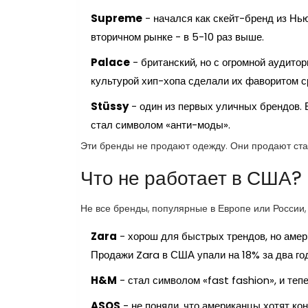
Supreme
- начался как скейт-бренд из Нью
вторичном рынке - в 5-10 раз выше.
Palace
- британский, но с огромной аудито
культурой хип-хопа сделали их фаворитом с
Stüssy
- один из первых уличных брендов. Е
стал символом «анти-моды».
Эти бренды не продают одежду. Они продают стату
Что не работает в США?
Не все бренды, популярные в Европе или России
Zara
- хорош для быстрых трендов, но аме
Продажи Zara в США упали на 18% за два год
H&M
- стал символом «fast fashion», и теп
ASOS
- не поняли, что американцы хотят ко