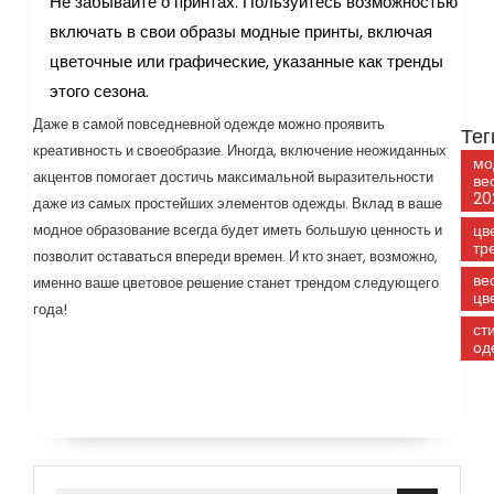
Не забывайте о принтах. Пользуйтесь возможностью
включать в свои образы модные принты, включая
цветочные или графические, указанные как тренды
этого сезона.
Даже в самой повседневной одежде можно проявить
Тег
креативность и своеобразие. Иногда, включение неожиданных
мо
акцентов помогает достичь максимальной выразительности
ве
20
даже из самых простейших элементов одежды. Вклад в ваше
модное образование всегда будет иметь большую ценность и
цв
тр
позволит оставаться впереди времен. И кто знает, возможно,
ве
именно ваше цветовое решение станет трендом следующего
цв
года!
ст
од