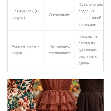
Идеально для
Прямой крой (H-
создания
Увеличивает
силуэт)
непрерывной
вертикали
Направляет
взгляд по
Асимметричный
Нейтрально/
диагонали,
подол
Увеличивает
отвлекая от
длины