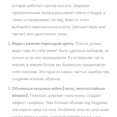
которая работает против высоты. Широкая
горизонтальная полоса расширяет плечи и бедра, а
также останавливает взгляд. Вместо этого
выбирайте вертикальную клетку (вельветовую или
тартан) или однотонные ткани.
Миди с резким переходом цвета.
Платье длины
миди само по себе может быть удачным выбором, но
только если оно монохромное. Если верхняя часть
черная, а нижняя белая, вы буквально «разрезаете»
себя пополам. Это одна из самых частых ошибок при
создании осенних образов.
Объемные пышные юбки (тюль, многослойные
оборки).
Тяжелые, широкие ткани внизу создают
эффект «шарика». Чем больше объема под бедрами,
тем короче кажутся ноги. Особенно опасно сочетание
узкого верха и очень широкой нижней части - это