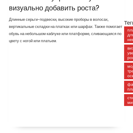
визуально добавить роста?
Длинные серьги-подвески, высокие проборы в волосах,
Тег
вертикальные складки на платках или шарфах. Также помогает
пл
обувь на небольшом каблуке или платформе, сливающаяся по
дл
не
цвету с ногой или платьем.
ви
ув
ро
мо
тр
ос
фа
пл
ст
ми