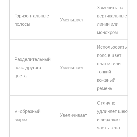
Заменить на
Горизонтальные
вертикальные
Уменьшает
полосы
линии или
монохром
Использовать
пояс в цвет
Разделительный
платья или
пояс другого
Уменьшает
тонкий
цвета
кожаный
ремень
Отлично
V-образный
удлиняет шею
Увеличивает
вырез
и верхнюю
часть тела