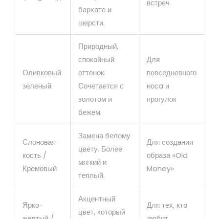
встреч
бархате и
шерсти.
Природный,
спокойный
Для
Оливковый
оттенок.
повседневного
зеленый
Сочетается с
носa и
золотом и
прогулок
бежем.
Замена белому
Слоновая
Для создания
цвету. Более
кость /
образа «Old
мягкий и
Кремовый
Money»
теплый.
Акцентный
Ярко-
Для тех, кто
цвет, который
желтый /
любит