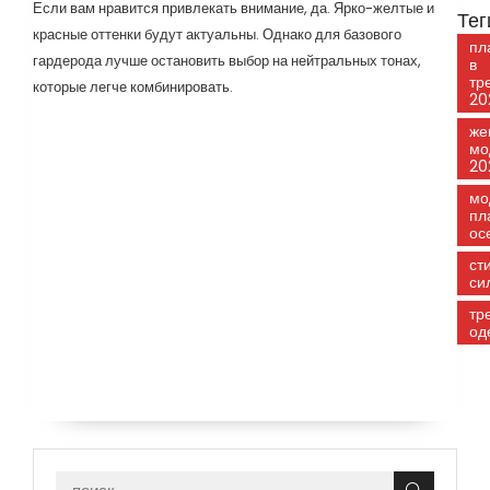
Если вам нравится привлекать внимание, да. Ярко-желтые и
Тег
красные оттенки будут актуальны. Однако для базового
пл
гардерода лучше остановить выбор на нейтральных тонах,
в
тр
которые легче комбинировать.
20
же
мо
20
мо
пл
ос
ст
си
тр
од