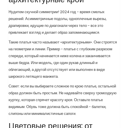
Нудитем скучной симметрии! 2024 год - время смелых
решений. Асимметричные подолы, одноплечные вырезы,
драпировки, идущие по диагонали через тело - все это
привлекает взгляд и делает образ запоминающимся.
Такие платья часто называют «архитектурными». Они строятся
на геометрии и линии. Пример - платье с глубоким разрезом
спереди, который начинается ниже колена и заканчивается
выше бедра. Или модель, где один рукав длинный и
облегающий, а другой отсутствует или выполнен в виде
широкого летящего манжета.
Совет: если вы выбираете сложное по крою платье, остальной
образ должен быть простым. Не надевайте сверху громоздкую
куртку, которая спрячет красоту кроя. Оставьте платье
видимым. Обувь тоже должна быть спокойной - балетки,
слипоны или минималистичные сапоги.
Цветовые решения: от