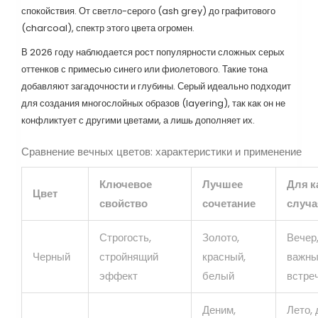
спокойствия. От светло-серого (ash grey) до графитового
(charcoal), спектр этого цвета огромен.
В 2026 году наблюдается рост популярности сложных серых
оттенков с примесью синего или фиолетового. Такие тона
добавляют загадочности и глубины. Серый идеально подходит
для создания многослойных образов (layering), так как он не
конфликтует с другими цветами, а лишь дополняет их.
Сравнение вечных цветов: характеристики и применение
Ключевое
Лучшее
Для к
Цвет
свойство
сочетание
случа
Строгость,
Золото,
Вечер,
Черный
стройнящий
красный,
важн
эффект
белый
встре
Деним,
Лето,