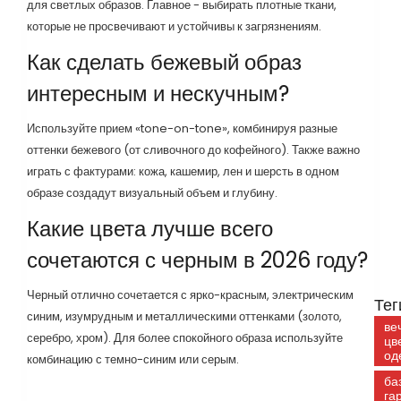
для светлых образов. Главное - выбирать плотные ткани,
которые не просвечивают и устойчивы к загрязнениям.
Как сделать бежевый образ
интересным и нескучным?
Используйте прием «tone-on-tone», комбинируя разные
оттенки бежевого (от сливочного до кофейного). Также важно
играть с фактурами: кожа, кашемир, лен и шерсть в одном
образе создадут визуальный объем и глубину.
Какие цвета лучше всего
сочетаются с черным в 2026 году?
Черный отлично сочетается с ярко-красным, электрическим
Тег
синим, изумрудным и металлическими оттенками (золото,
ве
серебро, хром). Для более спокойного образа используйте
цв
од
комбинацию с темно-синим или серым.
ба
га