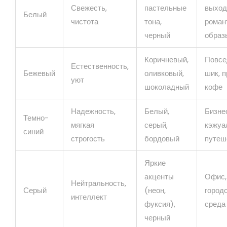
Свежесть,
пастельные
выход
Белый
чистота
тона,
роман
черный
образ
Коричневый,
Повсе
Естественность,
Бежевый
оливковый,
шик, п
уют
шоколадный
кофе
Надежность,
Белый,
Бизне
Темно-
мягкая
серый,
кэжуа
синий
строгость
бордовый
путеш
Яркие
акценты
Офис,
Нейтральность,
Серый
(неон,
город
интеллект
фуксия),
среда
черный