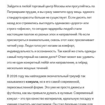
Зайдите в любой торговый центр Москвы или прогуляйтесь по
Патриаршим прудам, и вы сразу заметите одну вещь: единого
стандарта красоты больше не существует. Если десять лет
назад все стремились выглядеть одинаково «дорого» или
строго «офисно», то сегодня гардеробы людей стали
настоящим пазлом из разных эпох и направлений. Но если
присмотреться внимательнее, сквозь этот хаос просвечивает
четкий узор. Люди голосуют ногами за комфорт,
индивидуальность и осознанность. Так какой же стиль одежды
самый популярный на самом деле? Ответ может вас удивить:
это не один конкретный лейбл или направление, а гибрид
нескольких мощных течений.
В 2026 году мы наблюдаем окончательный триумф так
называемого
кэжуала
, но в его самой современной,
переосмысленной форме. Это уже не просто джинсы и
футболка, как мы привыкли думать в нулевые. Современный
кэжуал - это про качество материалов, идеальную посадку и
умение сочетать несочетаемое. Он стал базовым слоем для