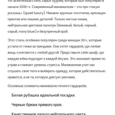
тот аскетичный стиль серых будней, который был популярен в
начале 2010-х. Современный минимализм - это про «тихую
роскошь» (quiet luxury). Никаких крупных логотипов, кричащих
принтов или лишних деталей. Только чистые линии,
нейтральная цветовая палитра (бежевый, белый, черный,
серый, navy blue) и безупречный крой.
Этот стиль особенно популярен среди женщин 30+, которые
устали от гонки за трендами. Они хотят гардероб, где любая
вещь сочетается с любой другой. Представьте себе шкаф, где
каждая юбка подходит к каждой блузке. Это экономит время по
утрам и снижает уровень стресса. Минимализм учит нас
слушать свое тело и выбирать одежду, которая действительно
нравится, а не та, которую диктует реклама.
Основные элементы минималистичного гардероба:
Белая рубашка идеальной посадки.
Черные брюки прямого кроя.
Качественное пальто нейтрального цвета.