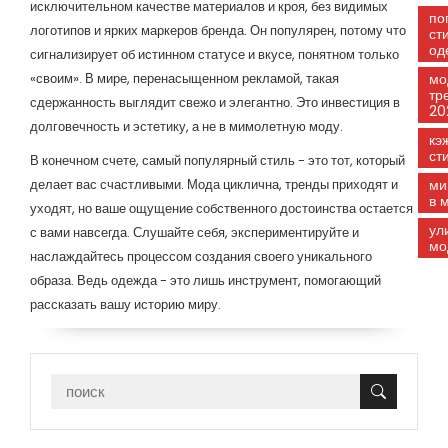
исключительном качестве материалов и кроя, без видимых
по
логотипов и ярких маркеров бренда. Он популярен, потому что
ст
од
сигнализирует об истинном статусе и вкусе, понятном только
«своим». В мире, перенасыщенном рекламой, такая
мо
тр
сдержанность выглядит свежо и элегантно. Это инвестиция в
20
долговечность и эстетику, а не в мимолетную моду.
кэ
ст
В конечном счете, самый популярный стиль - это тот, который
делает вас счастливыми. Мода циклична, тренды приходят и
ми
в 
уходят, но ваше ощущение собственного достоинства остается
ул
с вами навсегда. Слушайте себя, экспериментируйте и
мо
наслаждайтесь процессом создания своего уникального
образа. Ведь одежда - это лишь инструмент, помогающий
рассказать вашу историю миру.