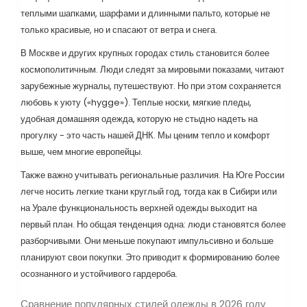
теплыми шапками, шарфами и длинными пальто, которые не
только красивые, но и спасают от ветра и снега.
В Москве и других крупных городах стиль становится более
космополитичным. Люди следят за мировыми показами, читают
зарубежные журналы, путешествуют. Но при этом сохраняется
любовь к уюту («hygge»). Теплые носки, мягкие пледы,
удобная домашняя одежда, которую не стыдно надеть на
прогулку - это часть нашей ДНК. Мы ценим тепло и комфорт
выше, чем многие европейцы.
Также важно учитывать региональные различия. На Юге России
легче носить легкие ткани круглый год, тогда как в Сибири или
на Урале функциональность верхней одежды выходит на
первый план. Но общая тенденция одна: люди становятся более
разборчивыми. Они меньше покупают импульсивно и больше
планируют свои покупки. Это приводит к формированию более
осознанного и устойчивого гардероба.
Сравнение популярных стилей одежды в 2026 году