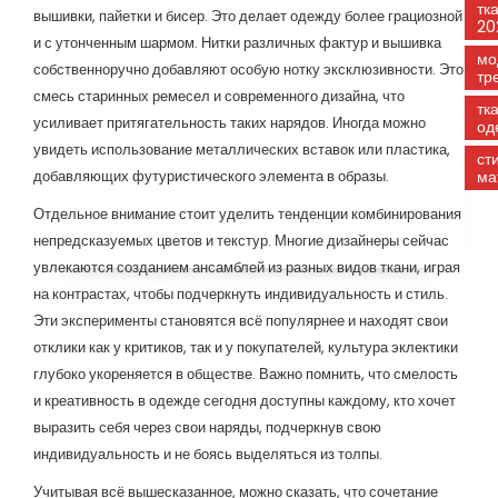
тк
вышивки, пайетки и бисер. Это делает одежду более грациозной
20
и с утонченным шармом. Нитки различных фактур и вышивка
мо
собственноручно добавляют особую нотку эксклюзивности. Это
тр
смесь старинных ремесел и современного дизайна, что
тк
усиливает притягательность таких нарядов. Иногда можно
од
увидеть использование металлических вставок или пластика,
ст
добавляющих футуристического элемента в образы.
ма
Отдельное внимание стоит уделить тенденции комбинирования
непредсказуемых цветов и текстур. Многие дизайнеры сейчас
увлекаются созданием ансамблей из разных видов ткани, играя
на контрастах, чтобы подчеркнуть индивидуальность и стиль.
Эти эксперименты становятся всё популярнее и находят свои
отклики как у критиков, так и у покупателей, культура эклектики
глубоко укореняется в обществе. Важно помнить, что смелость
и креативность в одежде сегодня доступны каждому, кто хочет
выразить себя через свои наряды, подчеркнув свою
индивидуальность и не боясь выделяться из толпы.
Учитывая всё вышесказанное, можно сказать, что сочетание