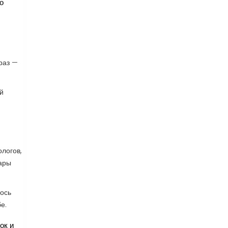
о
раз —
й
ологов,
уары
лось
е.
ок и