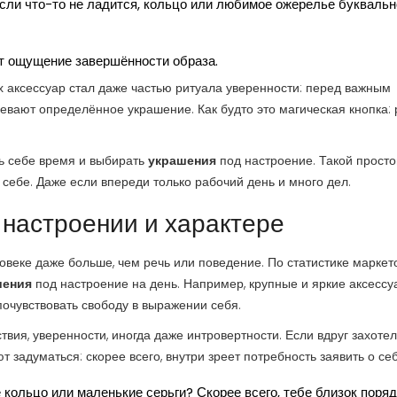
сли что-то не ладится, кольцо или любимое ожерелье буквальн
 ощущение завершённости образа.
х аксессуар стал даже частью ритуала уверенности: перед важным
евают определённое украшение. Как будто это магическая кнопка: 
ть себе время и выбирать
украшения
под настроение. Такой просто
 себе. Даже если впереди только рабочий день и много дел.
 настроении и характере
ловеке даже больше, чем речь или поведение. По статистике маркет
шения
под настроение на день. Например, крупные и яркие аксесс
почувствовать свободу в выражении себя.
ия, уверенности, иногда даже интровертности. Если вдруг захоте
 задуматься: скорее всего, внутри зреет потребность заявить о себ
кольцо или маленькие серьги? Скорее всего, тебе близок поряд