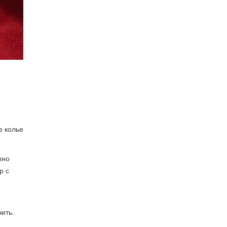
е колье
жно
р с
ить.