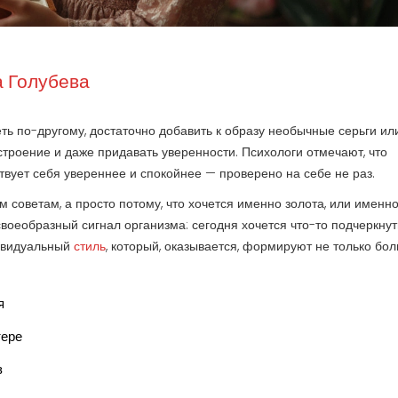
 Голубева
еть по-другому, достаточно добавить к образу необычные серьги ил
троение и даже придавать уверенности. Психологи отмечают, что
ует себя увереннее и спокойнее — проверено на себе не раз.
 советам, а просто потому, что хочется именно золота, или именн
своеобразный сигнал организма: сегодня хочется что-то подчеркнуть
дивидуальный
стиль
, который, оказывается, формируют не только бо
я
тере
з