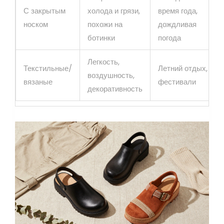
С закрытым
холода и грязи,
время года,
носком
похожи на
дождливая
ботинки
погода
Легкость,
Текстильные/
Летний отдых,
воздушность,
вязаные
фестивали
декоративность