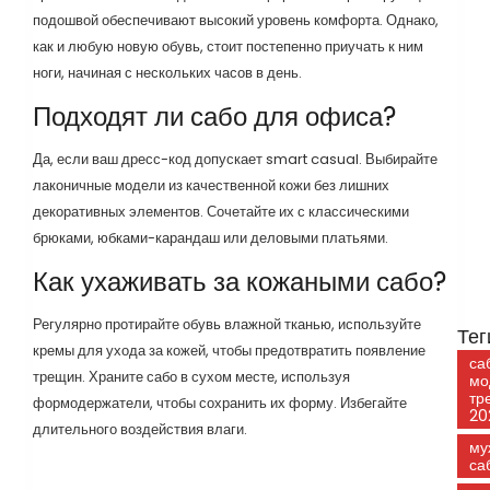
подошвой обеспечивают высокий уровень комфорта. Однако,
как и любую новую обувь, стоит постепенно приучать к ним
ноги, начиная с нескольких часов в день.
Подходят ли сабо для офиса?
Да, если ваш дресс-код допускает smart casual. Выбирайте
лаконичные модели из качественной кожи без лишних
декоративных элементов. Сочетайте их с классическими
брюками, юбками-карандаш или деловыми платьями.
Как ухаживать за кожаными сабо?
Регулярно протирайте обувь влажной тканью, используйте
Тег
кремы для ухода за кожей, чтобы предотвратить появление
са
трещин. Храните сабо в сухом месте, используя
мо
тр
формодержатели, чтобы сохранить их форму. Избегайте
20
длительного воздействия влаги.
му
са