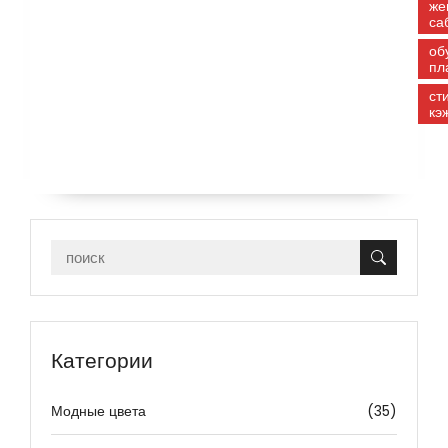
же
са
об
пл
ст
кэ
Категории
Модные цвета
(35)