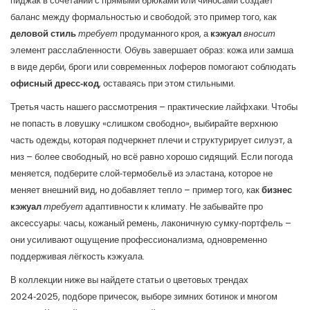
пиджак в сочетании с прямыми брюками или чиносами создает
баланс между формальностью и свободой; это пример того, как
деловой стиль
требует
продуманного кроя, а
кэжуал
вносит
элемент расслабленности. Обувь завершает образ: кожа или замша
в виде дерби, броги или современных лоферов помогают соблюдать
офисный дресс‑код
, оставаясь при этом стильными.
Третья часть нашего рассмотрения – практические лайфхаки. Чтобы
не попасть в ловушку «слишком свободно», выбирайте верхнюю
часть одежды, которая подчеркнет плечи и структурирует силуэт, а
низ – более свободный, но всё равно хорошо сидящий. Если погода
меняется, подберите слой‑термобельё из эластана, которое не
меняет внешний вид, но добавляет тепло – пример того, как
бизнес
кэжуал
требует
адаптивности к климату. Не забывайте про
аксессуары: часы, кожаный ремень, лаконичную сумку‑портфель –
они усиливают ощущение профессионализма, одновременно
поддерживая лёгкость кэжуала.
В коллекции ниже вы найдете статьи о цветовых трендах
2024‑2025, подборе причесок, выборе зимних ботинок и многом