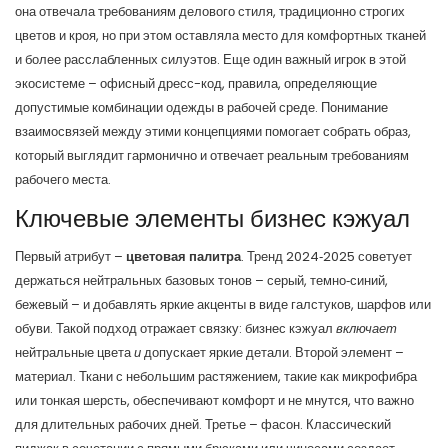
она отвечала требованиям
делового стиля
,
традиционно строгих
цветов и кроя, но при этом оставляла место для комфортных тканей
и более расслабленных силуэтов
. Еще один важный игрок в этой
экосистеме –
офисный дресс-код
,
правила, определяющие
допустимые комбинации одежды в рабочей среде
. Понимание
взаимосвязей между этими концепциями помогает собрать образ,
который выглядит гармонично и отвечает реальным требованиям
рабочего места.
Ключевые элементы бизнес кэжуал
Первый атрибут –
цветовая палитра
. Тренд 2024‑2025 советует
держаться нейтральных базовых тонов – серый, темно‑синий,
бежевый – и добавлять яркие акценты в виде галстуков, шарфов или
обуви. Такой подход отражает связку: бизнес кэжуал
включает
нейтральные цвета
и
допускает яркие детали. Второй элемент –
материал. Ткани с небольшим растяжением, такие как микрофибра
или тонкая шерсть, обеспечивают комфорт и не мнутся, что важно
для длительных рабочих дней. Третье – фасон. Классический