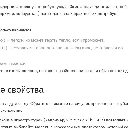
ыдерживает влагу, но требует ухода. Замша выглядит стильно, но б
ример, полиуретан) легче, дешевле и практически не требует
колько вариантов:
х) – легкий, но может терять тепло, если промокнет.
oft) – сохраняет тепло даже во влажном виде, не теряется со
вает тяжелой.
плитель: он легок, не теряет свойства при влаге и обычно стоит 
е свойства
на льду и снегу. Обратите внимание на рисунок протектора – глубо
 скольжение.
кой» микроструктурой (например, Vibram Arctic Grip) позволяет 
 отдых, выбирайте модели с кроссовочным протектором, который с