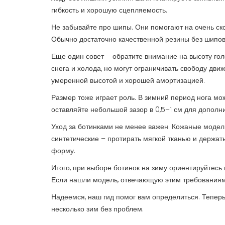
гибкость и хорошую сцепляемость.
Не забывайте про шипы. Они помогают на очень ско
Обычно достаточно качественной резины без шипов
Еще один совет – обратите внимание на высоту го
снега и холода, но могут ограничивать свободу дв
умеренной высотой и хорошей амортизацией.
Размер тоже играет роль. В зимний период нога мо
оставляйте небольшой зазор в 0,5–1 см для дополн
Уход за ботинками не менее важен. Кожаные моде
синтетические – протирать мягкой тканью и держать
форму.
Итого, при выборе ботинок на зиму ориентируйтесь
Если нашли модель, отвечающую этим требованиям,
Надеемся, наш гид помог вам определиться. Теперь 
несколько зим без проблем.