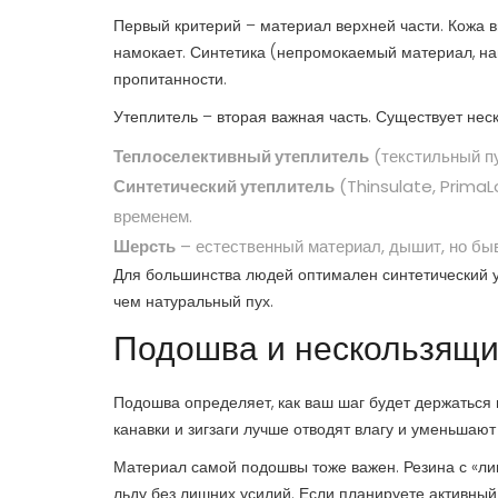
Первый критерий – материал верхней части. Кожа в
намокает. Синтетика (непромокаемый материал, нап
пропитанности.
Утеплитель – вторая важная часть. Существует нес
Теплоселективный утеплитель
(текстильный пу
Синтетический утеплитель
(Thinsulate, PrimaL
временем.
Шерсть
– естественный материал, дышит, но бы
Для большинства людей оптимален синтетический уте
чем натуральный пух.
Подошва и нескользящи
Подошва определяет, как ваш шаг будет держаться 
канавки и зигзаги лучше отводят влагу и уменьшают
Материал самой подошвы тоже важен. Резина с «лип
льду без лишних усилий. Если планируете активный