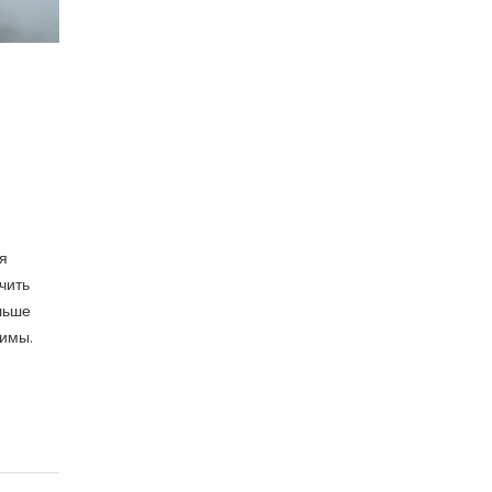
я
чить
льше
зимы.