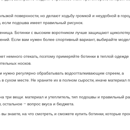
льзкой поверхности, но делают ходьбу громкой и неудобной в горо
, если подошва имеет правильный рисунок.
ленища. Ботинки с высоким воротником лучше защищают щиколотку
ижений. Если вам нужен более спортивный вариант, выбирайте модел
жет немного отекать, поэтому примеряйте ботинки в теплой одежде
ительных носков.
ли нужно регулярно обрабатывать водоотталкивающим спреем, а
 в сухом месте. Не храните их в полном сырости, иначе материал 
 на три вещи: материал и утеплитель, тип подошвы и правильный ра
 остальное – вопрос вкуса и бюджета.
вы знаете, на что смотреть, и сможете купить ботинки, которые пр