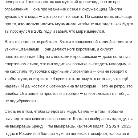
вечеринки
. Также известна как
мужской дресс-код
, она не про
ограничения — она про уважение к себе и окружающим
. Многие
думают, что мода — это про то, что носить. На самом деле, она чаще
про то,
что нельзя носить мужчинам
, чтобы не выглядеть как будто
ты проснулся в 2012 году и забыл, что мир изменился.
Вот что реально не работает: брюки с завышенной талией и слишком
узкими штанинами — они делают ноги короткими, а силуэт —
неестественным. Шорты с носками и кроссовками — даже если ты в
спортивном стиле, это выглядит как попытка выглядеть молодым, а
не как стиль. Футболки с крупными логотипами — они не говорят о
твоём вкусе, они кричат: «Я купил это, потому что не знаю, что ещё
надеть». И да, костюм с ботинками на платформе — это не ретро, это
ошибка. Эти вещи не просто не в тренде — они отвлекают от тебя, а
не подчёркивают.
Стиль не в том, чтобы следовать моде. Стиль — в том, чтобы не
выглядеть как манекен из прошлого. Когда ты выбираешь одежду, ты
не выбираешь бренд — ты выбираешь, как тебя видят. В 2024-2025
годах в России всё больше мужчин понимают: комфорт, качество и