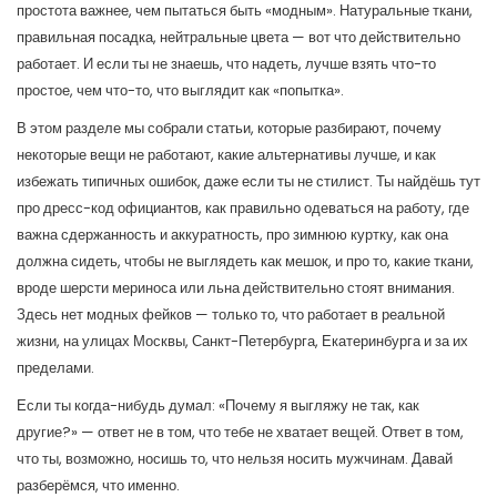
простота важнее, чем пытаться быть «модным». Натуральные ткани,
правильная посадка, нейтральные цвета — вот что действительно
работает. И если ты не знаешь, что надеть, лучше взять что-то
простое, чем что-то, что выглядит как «попытка».
В этом разделе мы собрали статьи, которые разбирают, почему
некоторые вещи не работают, какие альтернативы лучше, и как
избежать типичных ошибок, даже если ты не стилист. Ты найдёшь тут
про
дресс-код официантов
,
как правильно одеваться на работу, где
важна сдержанность и аккуратность
, про
зимнюю куртку
,
как она
должна сидеть, чтобы не выглядеть как мешок
, и про то, какие
ткани
,
вроде шерсти мериноса или льна
действительно стоят внимания.
Здесь нет модных фейков — только то, что работает в реальной
жизни, на улицах Москвы, Санкт-Петербурга, Екатеринбурга и за их
пределами.
Если ты когда-нибудь думал: «Почему я выгляжу не так, как
другие?» — ответ не в том, что тебе не хватает вещей. Ответ в том,
что ты, возможно, носишь то, что нельзя носить мужчинам. Давай
разберёмся, что именно.