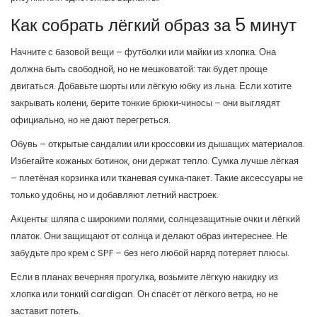
Как собрать лёгкий образ за 5 минут
Начните с базовой вещи – футболки или майки из хлопка. Она
должна быть свободной, но не мешковатой: так будет проще
двигаться. Добавьте шорты или лёгкую юбку из льна. Если хотите
закрывать колени, берите тонкие брюки‑чиносы – они выглядят
официально, но не дают перегреться.
Обувь – открытые сандалии или кроссовки из дышащих материалов.
Избегайте кожаных ботинок, они держат тепло. Сумка лучше лёгкая
– плетёная корзинка или тканевая сумка‑пакет. Такие аксессуары не
только удобны, но и добавляют летний настроек.
Акценты: шляпа с широкими полями, солнцезащитные очки и лёгкий
платок. Они защищают от солнца и делают образ интереснее. Не
забудьте про крем с SPF – без него любой наряд потеряет плюсы.
Если в планах вечерняя прогулка, возьмите лёгкую накидку из
хлопка или тонкий cardigan. Он спасёт от лёгкого ветра, но не
заставит потеть.