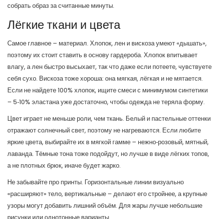
собрать образ за считанные минуты.
Лёгкие ткани и цвета
Самое главное – материал. Хлопок, лен и вискоза умеют «дышать»,
поэтому их стоит ставить в основу гардероба. Хлопок впитывает
влагу, а лен быстро высыхает, так что даже если потеете, чувствуете
себя сухо. Вискоза тоже хороша: она мягкая, лёгкая и не мятается.
Если не найдете 100% хлопок, ищите смеси с минимумом синтетики
– 5‑10% эластана уже достаточно, чтобы одежда не теряла форму.
Цвет играет не меньше роли, чем ткань. Белый и пастельные оттенки
отражают солнечный свет, поэтому не нагреваются. Если любите
яркие цвета, выбирайте их в мягкой гамме – нежно‑розовый, мятный,
лаванда. Тёмные тона тоже подойдут, но лучше в виде лёгких топов,
а не плотных брюк, иначе будет жарко.
Не забывайте про принты. Горизонтальные линии визуально
«расширяют» тело, вертикальные – делают его стройнее, а крупные
узоры могут добавить лишний объём. Для жары лучше небольшие
рисунки или однотонные варианты.