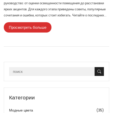
руководство: от оценки освещенности помещения до расстановки
ярких акцентов. Для каждого этапа приведены советы, популярные
сочетания и ошибки, которых стоит избегать. Читайте о последних
трендах, влиянии цвета на ощущение пространства и как найти
Просмотреть больше
идеальное сочетание для своей квартиры. Эта статья поможет
грамотно подобрать оттенки мебели, которые подчеркнут
особенности интерьера.
Категории
Модные цвета
(35)