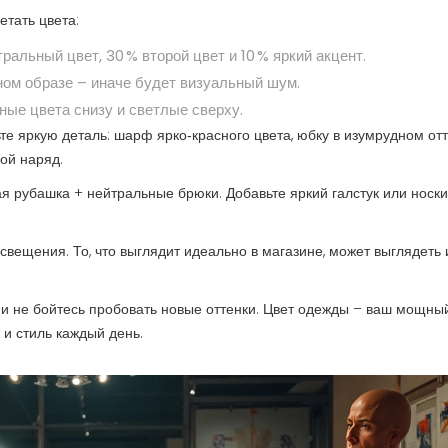
етать цвета:
альный цвет, 30 % второй цвет и 10 % яркий акцент.
ном образе – иначе будет визуальный шум.
ные цвета снизу и светлые сверху.
ьте яркую деталь: шарф ярко‑красного цвета, юбку в изумрудном от
ой наряд.
я рубашка + нейтральные брюки. Добавьте яркий галстук или носки
свещения. То, что выглядит идеально в магазине, может выглядеть 
и не бойтесь пробовать новые оттенки. Цвет одежды – ваш мощны
 и стиль каждый день.