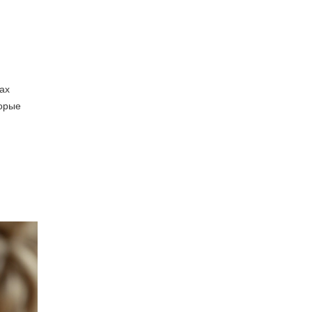
ах
торые