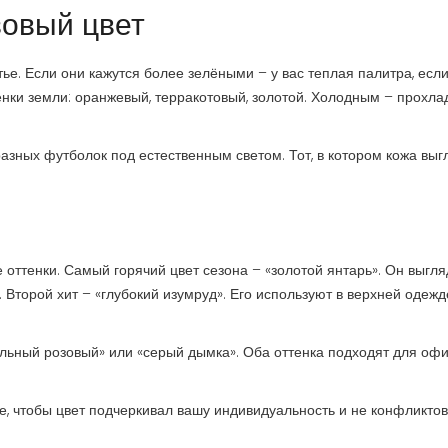
зовый цвет
ье. Если они кажутся более зелёными – у вас теплая палитра, есл
нки земли: оранжевый, терракотовый, золотой. Холодным – прохл
разных футболок под естественным светом. Тот, в котором кожа выг
е оттенки. Самый горячий цвет сезона – «золотой янтарь». Он выгля
. Второй хит – «глубокий изумруд». Его используют в верхней одежд
ыльный розовый» или «серый дымка». Оба оттенка подходят для оф
ое, чтобы цвет подчеркивал вашу индивидуальность и не конфликтов