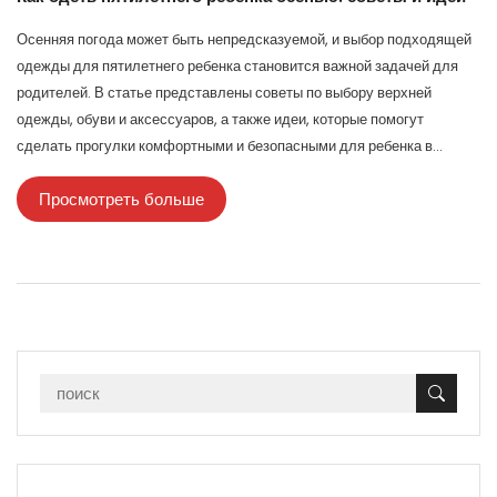
Осенняя погода может быть непредсказуемой, и выбор подходящей
одежды для пятилетнего ребенка становится важной задачей для
родителей. В статье представлены советы по выбору верхней
одежды, обуви и аксессуаров, а также идеи, которые помогут
сделать прогулки комфортными и безопасными для ребенка в
осенний сезон. Теплые и удобные материалы, многослойность и
Просмотреть больше
правильный выбор размеров — залог того, что ваш ребенок будет
чувствовать себя уютно в любую погоду. Рассмотрим также
интересные факты об одежде и советы по ее уходу.