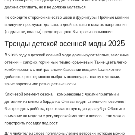
должна стягивать, но и не должна болтаться.
Не обходите стороной качество швов и фурнитуры. Прочные молнии
и липучки прослужат дольше, а двойные швы в местах напряжения
(подмышки, колени) предотвращают быстрое изнашивание.
Тренды детской осенней моды 2025
В 2025 году в детской осенней моде доминируют тёплые, земляные
оттенки – сапфир, горчичный, тёмно-оранжевый. Такие цвета легко
комбинировать с нейтральными базовыми вещами. Если хотите
добавить яркости, можно выбрать аксессуары: шапку с ушками,
яркие варежки или разноцветные носки.
Ключевой элемент сезона – комбинезоны с яркими принтами и
деталями из мягкого бардачка. Они выглядят стильно и позволяют
быстро одеть ребёнка, просто застегнув один‑два зубца. Обратите
внимание на модели с регулировкой манжет и поясов – так можно
подстроить посадку под рост.
Для любителей слоёв популярны лёгкие ветровки, которые можно