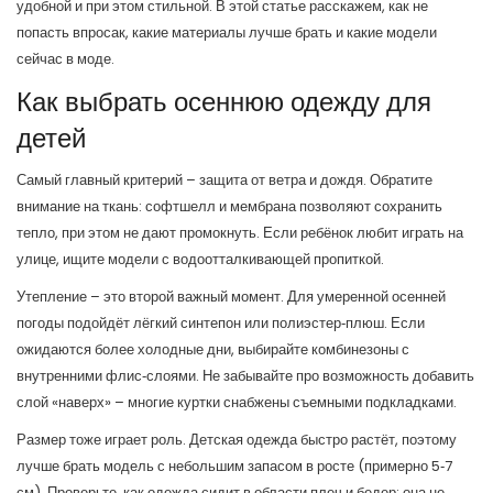
удобной и при этом стильной. В этой статье расскажем, как не
попасть впросак, какие материалы лучше брать и какие модели
сейчас в моде.
Как выбрать осеннюю одежду для
детей
Самый главный критерий – защита от ветра и дождя. Обратите
внимание на ткань: софтшелл и мембрана позволяют сохранить
тепло, при этом не дают промокнуть. Если ребёнок любит играть на
улице, ищите модели с водоотталкивающей пропиткой.
Утепление – это второй важный момент. Для умеренной осенней
погоды подойдёт лёгкий синтепон или полиэстер‑плюш. Если
ожидаются более холодные дни, выбирайте комбинезоны с
внутренними флис‑слоями. Не забывайте про возможность добавить
слой «наверх» – многие куртки снабжены съемными подкладками.
Размер тоже играет роль. Детская одежда быстро растёт, поэтому
лучше брать модель с небольшим запасом в росте (примерно 5‑7
см). Проверьте, как одежда сидит в области плеч и бедер: она не