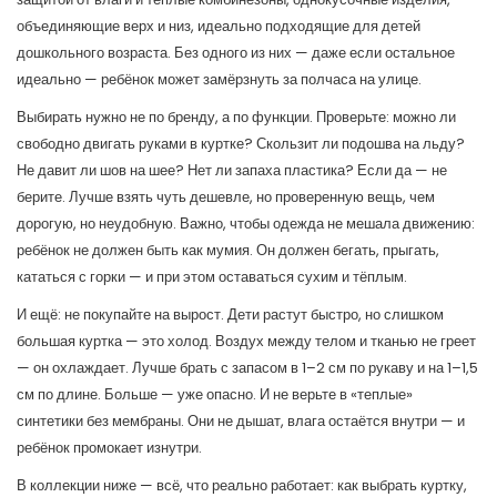
объединяющие верх и низ, идеально подходящие для детей
дошкольного возраста
. Без одного из них — даже если остальное
идеально — ребёнок может замёрзнуть за полчаса на улице.
Выбирать нужно не по бренду, а по функции. Проверьте: можно ли
свободно двигать руками в куртке? Скользит ли подошва на льду?
Не давит ли шов на шее? Нет ли запаха пластика? Если да — не
берите. Лучше взять чуть дешевле, но проверенную вещь, чем
дорогую, но неудобную. Важно, чтобы одежда не мешала движению:
ребёнок не должен быть как мумия. Он должен бегать, прыгать,
кататься с горки — и при этом оставаться сухим и тёплым.
И ещё: не покупайте на вырост. Дети растут быстро, но слишком
большая куртка — это холод. Воздух между телом и тканью не греет
— он охлаждает. Лучше брать с запасом в 1–2 см по рукаву и на 1–1,5
см по длине. Больше — уже опасно. И не верьте в «теплые»
синтетики без мембраны. Они не дышат, влага остаётся внутри — и
ребёнок промокает изнутри.
В коллекции ниже — всё, что реально работает: как выбрать куртку,