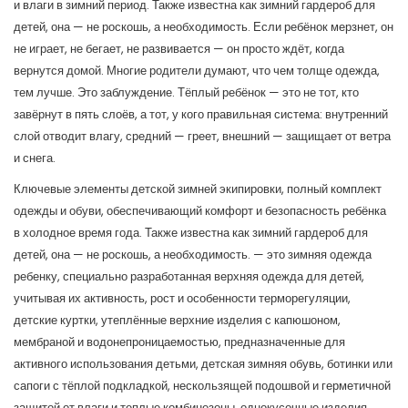
и влаги в зимний период
. Также известна как
зимний гардероб для
детей
, она — не роскошь, а необходимость. Если ребёнок мерзнет, он
не играет, не бегает, не развивается — он просто ждёт, когда
вернутся домой.
Многие родители думают, что чем толще одежда,
тем лучше. Это заблуждение. Тёплый ребёнок — это не тот, кто
завёрнут в пять слоёв, а тот, у кого правильная система: внутренний
слой отводит влагу, средний — греет, внешний — защищает от ветра
и снега.
Ключевые элементы
детской зимней экипировки
,
полный комплект
одежды и обуви, обеспечивающий комфорт и безопасность ребёнка
в холодное время года
. Также известна как
зимний гардероб для
детей
, она — не роскошь, а необходимость.
— это
зимняя одежда
ребенку
,
специально разработанная верхняя одежда для детей,
учитывая их активность, рост и особенности терморегуляции
,
детские куртки
,
утеплённые верхние изделия с капюшоном,
мембраной и водонепроницаемостью, предназначенные для
активного использования детьми
,
детская зимняя обувь
,
ботинки или
сапоги с тёплой подкладкой, нескользящей подошвой и герметичной
защитой от влаги
и
теплые комбинезоны
,
однокусочные изделия,