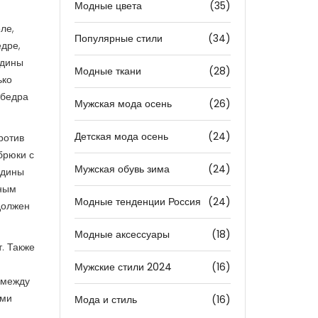
Модные цвета
(35)
ле,
Популярные стили
(34)
едре,
едины
Модные ткани
(28)
ько
 бедра
Мужская мода осень
(26)
Детская мода осень
(24)
ротив
брюки с
Мужская обувь зима
(24)
едины
вным
Модные тенденции Россия
(24)
должен
Модные аксессуары
(18)
т
. Также
Мужские стили 2024
(16)
 между
ыми
Мода и стиль
(16)