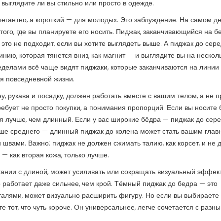
 выглядите ли вы стильно или просто в одежде.
легантно, а короткий — для молодых. Это заблуждение. На самом де
того, где вы планируете его носить. Пиджак, заканчивающийся на б
 это не подходит, если вы хотите выглядеть выше. А пиджак до сер
инию, которая тянется вниз, как магнит — и выглядите вы на нескол
ределами всё чаще видят пиджаки, которые заканчиваются на линии
ля повседневной жизни.
у, рукава и посадку, должен работать вместе с вашим телом, а не п
требует не просто покупки, а понимания пропорций.
Если вы носите 
я лучше, чем длинный. Если у вас широкие бёдра — пиджак до сер
выше среднего — длинный пиджак до колена может стать вашим гла
швами. Важно: пиджак не должен сжимать талию, как корсет, и не 
 — как вторая кожа, только лучше.
тании с длиной, может усиливать или сокращать визуальный эффек
о работает даже сильнее, чем крой.
Тёмный пиджак до бедра — это
талями, может визуально расширить фигуру. Но если вы выбираете
тот, что чуть короче. Он универсальнее, легче сочетается с разн