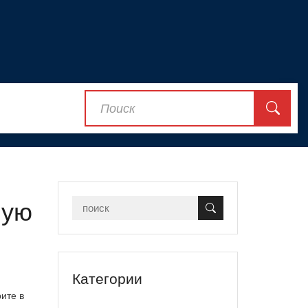
ную
Категории
рите в