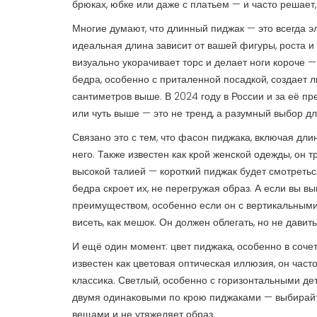
брюках, юбке или даже с платьем — и часто решает,
Многие думают, что длинный пиджак — это всегда э
идеальная длина зависит от вашей фигуры, роста и 
визуально укорачивает торс и делает ноги короче —
бедра, особенно с приталенной посадкой, создает л
сантиметров выше. В 2024 году в России и за её п
или чуть выше — это не тренд, а разумный выбор д
Связано это с тем, что
фасон пиджака
,
включая длин
него
. Также известен как
крой женской одежды
, он 
высокой талией — короткий пиджак будет смотретьс
бедра скроет их, не перегружая образ. А если вы 
преимуществом, особенно если он с вертикальными 
висеть, как мешок. Он должен облегать, но не давить
И ещё один момент:
цвет пиджака
,
особенно в соче
известен как
цветовая оптическая иллюзия
, он част
классика. Светлый, особенно с горизонтальными де
двумя одинаковыми по крою пиджаками — выбирайте 
вещами и не утяжеляет образ.