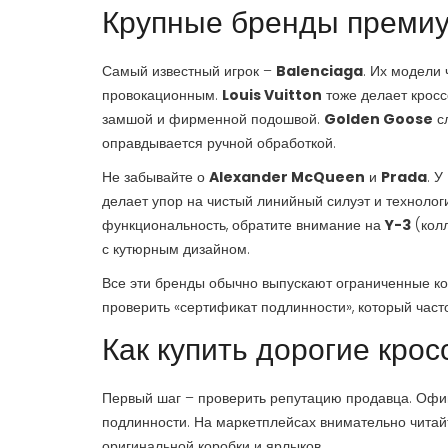
Крупные бренды премиу
Самый известный игрок –
Balenciaga
. Их модели
провокационным.
Louis Vuitton
тоже делает кросс
замшой и фирменной подошвой.
Golden Goose
сл
оправдывается ручной обработкой.
Не забывайте о
Alexander McQueen
и
Prada
. 
делает упор на чистый линийный силуэт и технолог
функциональность, обратите внимание на
Y-3
(кол
с кутюрным дизайном.
Все эти бренды обычно выпускают ограниченные кол
проверить «сертификат подлинности», который част
Как купить дорогие крос
Первый шаг – проверить репутацию продавца. Офи
подлинности. На маркетплейсах внимательно читай
оригинальной коробки и ярлыков.