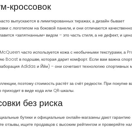
м‑кроссовок
 часто выпускаются в лимитированных тиражах, а дизайн бывает
овки с логотипом на боковой панели, и они отличаются качественн
авится «запятнанным» видом – это часть стиля, а не дефект, и цен
У McQueen часто используется кожа с необычными текстурами, а P
ию Boost в подошве, которая дарит комфорт. Если вам важна спор
лаборация Adidas и Ййи) – они сочетают технологию спортивных 
лекции, поэтому стоимость растёт за счёт редкости. При покупке 
о приходит в виде кода или QR‑шкалы.
совки без риска
циальные бутики и официальные онлайн‑магазины дают гарантию
те отзывы, ищите продавцов с высоким рейтингом и проверяйте на