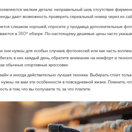
 появляются мелкие детали: неправильный шов, отсутствие фирмен
ренды дают возможность проверить сериальный номер через их сай
ажется слишком хорошей, спросите у продавца дополнительные фото
зываются в 360° обзоре. По‑настоящему дешевые цены часто указы
ли они нужны для особых случаев, фотосессий или как часть коллекц
бегать в них каждый день, обратите внимание на комфорт и техно
как обычные спортивные кроссовки.
изайн и иногда действительно лучшая техника. Выбирать стоит толь
 нужны ли вам эти особенности в повседневной жизни. Помните, чт
сть в том, что вы получаете то, за что платите.