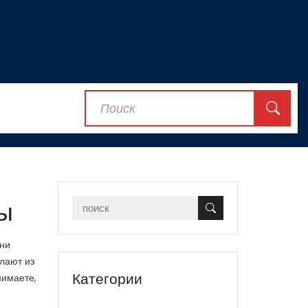
ны
они
елают из
Категории
нимаете,