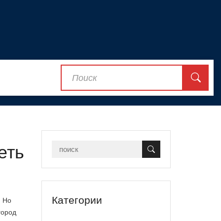
еть
Категории
. Но
город