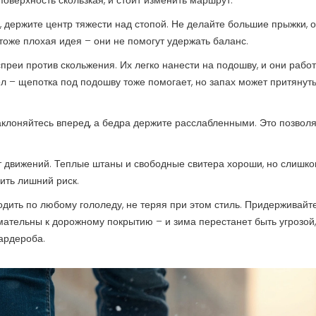
поверхность скользкая, и стоит изменить маршрут.
, держите центр тяжести над стопой. Не делайте большие прыжки, 
тоже плохая идея – они не помогут удержать баланс.
преи против скольжения. Их легко нанести на подошву, и они рабо
л – щепотка под подошву тоже помогает, но запах может притянут
аклоняйтесь вперед, а бедра держите расслабленными. Это позвол
ет движений. Теплые штаны и свободные свитера хороши, но слишк
ить лишний риск.
дить по любому гололеду, не теряя при этом стиль. Придерживайт
имательны к дорожному покрытию – и зима перестанет быть угрозой,
ардероба.