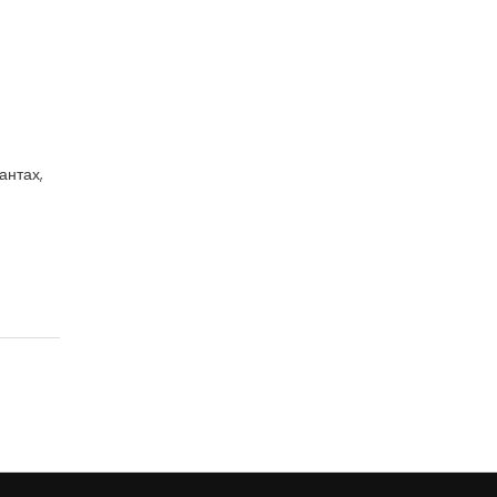
антах,