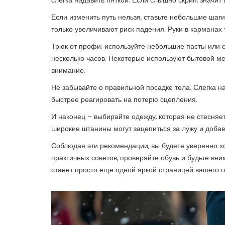
слегка надавить пяткой. Если слышно скрип, значит 
Если изменить путь нельзя, ставьте небольшие шаги
только увеличивают риск падения. Руки в карманах 
Трюк от профи: используйте небольшие пасты или с
несколько часов. Некоторые используют бытовой ме
внимание.
Не забывайте о правильной посадке тела. Слегка н
быстрее реагировать на потерю сцепления.
И наконец – выбирайте одежду, которая не стесня
широкие штанины могут зацепиться за лужу и добав
Соблюдая эти рекомендации, вы будете уверенно хо
практичных советов, проверяйте обувь и будьте вн
станет просто еще одной яркой страницей вашего г