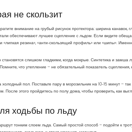
рая не скользит
атите внимание на грубый рисунок протектора: ширина канавок, г
етали обеспечивают лучшее сцепление с льдом. Если видите обещ
нии «липкая резина», «анти‑скользящий профиль» или «шипы». Именн
 становятся слишком гладкими, когда мокрые. Синтетика и замша 
Помните, что утепление – не обязательный показатель сцепления, 
а холодный пол. Поставьте пару в морозильник на 10‑15 минут – так
м. После этого пройдитесь по полу дома, чтобы проверить, как выг
ля ходьбы по льду
аршрут тонким слоем льда. Самый простой способ – подойти к трот