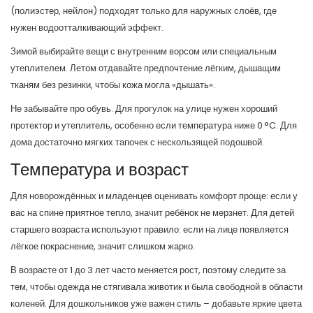
(полиэстер, нейлон) подходят только для наружных слоёв, где
нужен водоотталкивающий эффект.
Зимой выбирайте вещи с внутренним ворсом или специальным
утеплителем. Летом отдавайте предпочтение лёгким, дышащим
тканям без резинки, чтобы кожа могла «дышать».
Не забывайте про обувь. Для прогулок на улице нужен хороший
протектор и утеплитель, особенно если температура ниже 0 °C. Для
дома достаточно мягких тапочек с нескользящей подошвой.
Температура и возраст
Для новорождённых и младенцев оценивать комфорт проще: если у
вас на спине приятное тепло, значит ребёнок не мерзнет. Для детей
старшего возраста используют правило: если на лице появляется
лёгкое покраснение, значит слишком жарко.
В возрасте от 1 до 3 лет часто меняется рост, поэтому следите за
тем, чтобы одежда не стягивала животик и была свободной в области
коленей. Для дошкольников уже важен стиль – добавьте яркие цвета