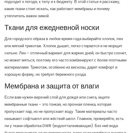
подходит к погоде, к телу и к бюджету. В этой статье я расскажу,
какие ткани стоит искать, как работают мембраны и почему
утеплитель важен зимой.
Ткани для ежедневной носки
Для городского образа в любое время года выбирайте хлопок, лен
или мягкий трикотаж. Хлопок дышит, легко стирается и не морщит
сильно. Лен – отличный вариант для жарких дней, он быстро сохнет,
но может мяться, поэтому его часто комбинируют с более плотными
материалами. Трикотаж, особенно из вискозы, дарит комфорт и
хорошую форму, но требует бережного ухода.
Мембрана и защита от влаги
Если вам нужен верхний слой для дождя или снега, ищите
мембранные ткани – это тонкая, но прочная пленка, которая
пропускает пар, но не пропускает воду. Такие материалы часто
называют софтшелл или жёсткий шелл. Главное, проверяйте, есть
ли у ткани обработка DWR (водоотталкивающая). Без неё вода
будет просачиваться по поверхности, даже если мембрана внутри в