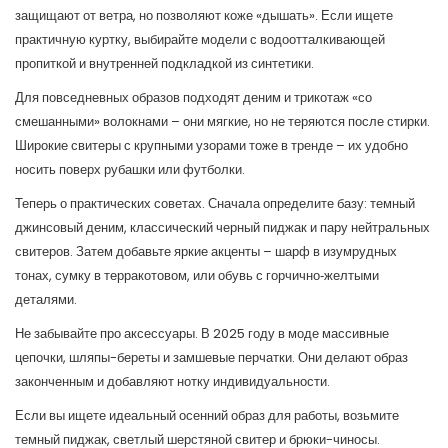
защищают от ветра, но позволяют коже «дышать». Если ищете
практичную куртку, выбирайте модели с водоотталкивающей
пропиткой и внутренней подкладкой из синтетики.
Для повседневных образов подходят деним и трикотаж «со
смешанными» волокнами – они мягкие, но не теряются после стирки.
Широкие свитеры с крупными узорами тоже в тренде – их удобно
носить поверх рубашки или футболки.
Теперь о практических советах. Сначала определите базу: темный
джинсовый деним, классический черный пиджак и пару нейтральных
свитеров. Затем добавьте яркие акценты – шарф в изумрудных
тонах, сумку в терракотовом, или обувь с горчично‑желтыми
деталями.
Не забывайте про аксессуары. В 2025 году в моде массивные
цепочки, шляпы-береты и замшевые перчатки. Они делают образ
законченным и добавляют нотку индивидуальности.
Если вы ищете идеальный осенний образ для работы, возьмите
темный пиджак, светлый шерстяной свитер и брюки-чиносы.