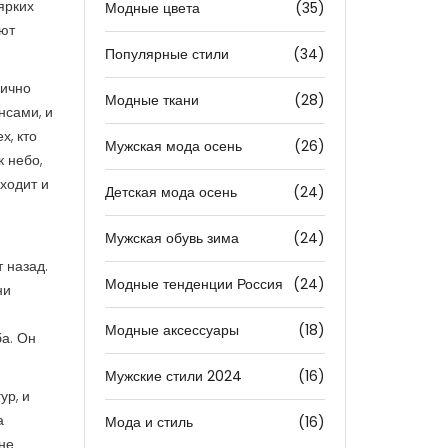
ярких
Модные цвета
(35)
уют
Популярные стили
(34)
лично
Модные ткани
(28)
нсами, и
х, кто
Мужская мода осень
(26)
к небо,
ходит и
Детская мода осень
(24)
Мужская обувь зима
(24)
 назад.
Модные тенденции Россия
(24)
ни
Модные аксессуары
(18)
ба. Он
Мужские стили 2024
(16)
ур, и
а
Мода и стиль
(16)
 не