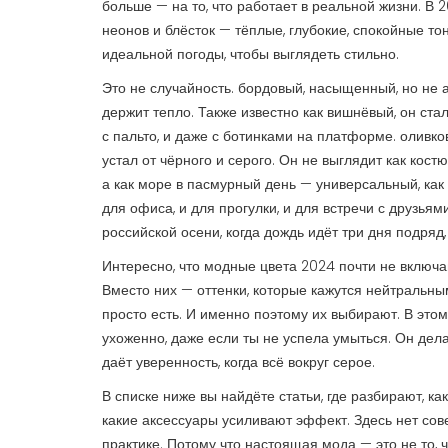
больше — на то, что работает в реальной жизни.
В 2
неонов и блёсток — тёплые, глубокие, спокойные тон
идеальной погоды, чтобы выглядеть стильно.
Это не случайность.
бордовый
,
насыщенный, но не а
держит тепло
. Также известно как
вишнёвый
, он ст
с пальто, и даже с ботинками на платформе.
оливко
устал от чёрного и серого
. Он не выглядит как кост
а как море в пасмурный день — универсальный, как
для офиса, и для прогулки, и для встречи с друзьями
российской осени, когда дождь идёт три дня подряд,
Интересно, что модные цвета 2024 почти не включаю
Вместо них — оттенки, которые кажутся нейтральными
просто есть. И именно поэтому их выбирают. В этом
ухоженно, даже если ты не успела умыться. Он дела
даёт уверенность, когда всё вокруг серое.
В списке ниже вы найдёте статьи, где разбирают, как
какие аксессуары усиливают эффект. Здесь нет сове
практике. Потому что настоящая мода — это не то, ч