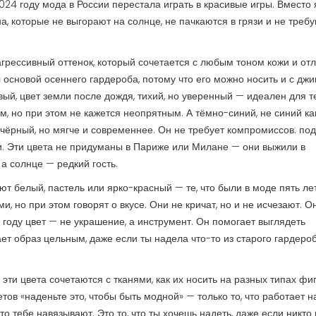
024 году мода в России перестала играть в красивые игры. Вместо 
а, которые не выгорают на солнце, не пачкаются в грязи и не треб
грессивный оттенок, который сочетается с любым тоном кожи и от
ал основой осеннего гардероба, потому что его можно носить и с джи
вый
,
цвет земли после дождя, тихий, но уверенный — идеален для те
юм, но при этом не кажется неопрятным.
А
тёмно-синий
,
не синий ка
 чёрный, но мягче и современнее
. Он не требует компромиссов: под
.
Эти цвета не придуманы в Париже или Милане — они выжили в
 а солнце — редкий гость.
т белый, пастель или ярко-красный — те, что были в моде пять лет
, но при этом говорят о вкусе. Они не кричат, но и не исчезают. О
 году цвет — не украшение, а инструмент. Он помогает выглядеть
ет образ цельным, даже если ты надела что-то из старого гардеро
 эти цвета сочетаются с тканями, как их носить на разных типах фиг
тов «наденьте это, чтобы быть модной» — только то, что работает н
то тебе навязывают. Это то, что ты хочешь надеть, даже если никто