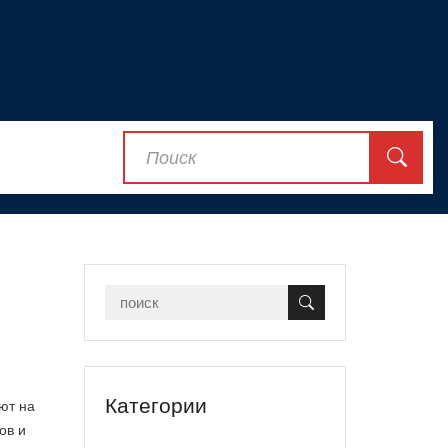
Категории
ают на
ов и