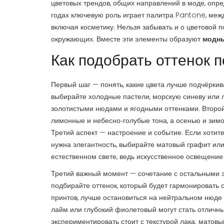
цветовых трендов
,
общих направлений в моде, опр
годах ключевую роль играет палитра
Pantone
,
межд
включая косметику
. Нельзя забывать и о
цветовой п
окружающих
. Вместе эти элементы образуют
модны
Как подобрать оттенок п
Первый шаг — понять, какие цвета лучше подчёркив
выбирайте холодные пастели, морскую синеву или 
золотистыми нюдами и ягодными оттенками. Второй
лимонные и небесно‑голубые тона, а осенью и зим
Третий аспект — настроение и событие. Если хотите
нужна элегантность, выбирайте матовый графит или
естественном свете, ведь искусственное освещение 
Третий важный момент — сочетание с остальными э
подбирайте оттенок, который будет гармонировать 
принтов, лучше остановиться на нейтральном нюде
лайм или глубокий фиолетовый могут стать отличны
экспериментировать стоит с текстурой лака: матов