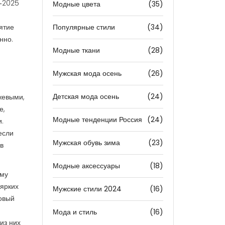
4‑2025
Модные цвета
(35)
ятие
Популярные стили
(34)
нно.
Модные ткани
(28)
Мужская мода осень
(26)
Детская мода осень
(24)
жевыми,
е,
Модные тенденции Россия
(24)
.
если
Мужская обувь зима
(23)
в
Модные аксессуары
(18)
ому
 ярких
Мужские стили 2024
(16)
овый
Мода и стиль
(16)
из них