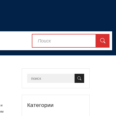
Категории
 и
ем