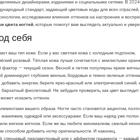
еделяемых дизайнерами, изданиями и социальными сетями
. В 202
ународный стандарт, задающий цветовые коды для всех отраслей,
сихологии
,
исследовании влияния оттенков на настроение и воспри
е цвета ногтей
, которые помогут вам выглядеть актуально и увере
од себя
ают ваш тип кожи. Если у вас светлая кожа с холодным подтоном,
лёгкий розовый. Тёплая кожа лучше сочетается с землистыми оран
 фактор — текущий сезон. Весной и летом популярны яркие мятны
ой доминируют глубокие винные, бордовые и темно‑зеленые оттенки
 добавить энергии, берите ярко‑красный или электрический синий; 
 бархатный фиолетовый. Не забудьте проверить, как цвет выглядит 
может исказить оттенок.
лементами вашего образа. Ногти часто становятся акцентом, поэт
с макияжем, одеждой или аксессуарами. Если ваш наряд уже полон
 или мягком мятном. Если же вы любите минимализм, смелый неон
м способом добавить нотку оригинальности. И наконец,
ый, глянцевый, перламутровый или с эффектом градиента — каждый 