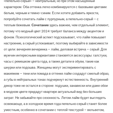
«пепельно‑серый» – нейтральный, но при этом насыщенный
характером. Оба оттенка легко комбинируются с базовыми цветами:
белым, черным и темно-синим. Если хотите добавить яркости,
попробуйте сочетать лайм с пурпурным, а пепельно‑серый – с
теплым бежевым.
Сочетание
здесь важнее, чем отдельный элемент,
потому что модный цвет 2024 требует баланса между акцентом и
фоном. Психологический аспект подсказывает, что лайм повышает
настроение, а серый успокаивает, поэтому выбирайте в зависимости
от цели: вечерняя вечеринка – лайм, деловая встреча – серый. Для
мужчин интересными вариантами становятся аксессуары: галстуки,
часы с ремешком цвета года, а также детали в обуви, такие как
шнурки или подошва. Женщины могут экспериментировать с
макияжем – тени или помада в оттенке лайм создадут смелый образ,
а губы в нейтральных тонах подчеркнут естественность. Внутренний
декор тоже не остался в стороне: подушки, занавески или даже обои
в модном цвете придадут квартире актуальный вид без больших
затрат. Не забывайте про сезонность. Летом лайм будет выглядеть
освежающе, а в холодное время года пепельно‑серый станет более
уместным, особенно в сочетании с теплой текстурой – вельветом,