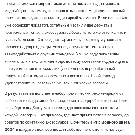
шерстью или кашемиром. Такие детали помогают адаптировать
модный цвет к климату, сохраняя стильность. Еще один полезный
совет: используйте правило «один яркий элемент». Если ваш наряд
уже содержит яркий топ, остальные части лучше держать в
нейтральных тонах, а аксессуары выбрать из того же оттенка, что и
главный элемент. Это создает гармоничную картину и упрощает
процесс подбора одежды. Наконец, следите за тем, как цвет
взаимодействует с другими трендами. В 2024 году популярны
минимализм и экологичная мода, поэтому сочетание модного цвета
с натуральными материалами (лен, хлопок, переработанный
полиэстер) выглядит современно и осознанно. Такой подход
удовлетворит как эстетические, так и этические запросы.
В результате вы получаете набор практических рекомендаций: от
выбора оттенка до способов внедрения в гардероб и интерьер. Ниже
вы найдете подборку материалов, где рассказываются детали
каждой категории – от причесок, где цвет применяется в волосах, до
советов по сочетанию аксессуаров. Окунитесь в мир
модного цвета
2024
и найдите вдохновение для собственного стиля, используя