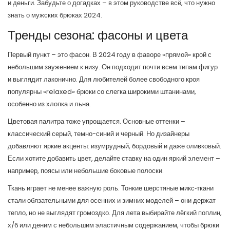
и деньги. Забудьте о догадках – в этом руководстве всё, что нужно
знать о мужских брюках 2024.
Тренды сезона: фасоны и цвета
Первый пункт – это фасон. В 2024 году в фаворе «прямой» крой с
небольшим заужением к низу. Он подходит почти всем типам фигур
и выглядит лаконично. Для любителей более свободного кроя
популярны «relaxed» брюки со слегка широкими штанинами,
особенно из хлопка и льна.
Цветовая палитра тоже упрощается. Основные оттенки –
классический серый, темно-синий и черный. Но дизайнеры
добавляют яркие акценты: изумрудный, бордовый и даже оливковый.
Если хотите добавить цвет, делайте ставку на один яркий элемент –
например, поясы или небольшие боковые полоски.
Ткань играет не менее важную роль. Тонкие шерстяные микс‑ткани
стали обязательными для осенних и зимних моделей – они держат
тепло, но не выглядят громоздко. Для лета выбирайте лёгкий поплин,
х/б или деним с небольшим эластичным содержанием, чтобы брюки