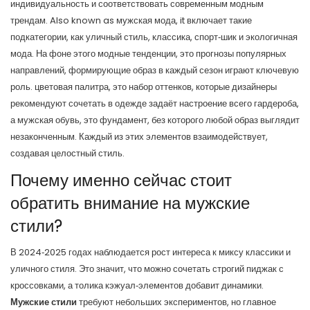
индивидуальность и соответствовать современным модным
трендам
. Also known as
мужская мода
, it
включает такие
подкатегории, как уличный стиль, классика, спорт‑шик и экологичная
мода
.
На фоне этого
модные тенденции
,
это прогнозы популярных
направлений, формирующие образ в каждый сезон
играют ключевую
роль.
цветовая палитра
,
это набор оттенков, которые дизайнеры
рекомендуют сочетать в одежде
задаёт настроение всего гардероба,
а
мужская обувь
,
это фундамент, без которого любой образ выглядит
незаконченным
. Каждый из этих элементов взаимодействует,
создавая целостный стиль.
Почему именно сейчас стоит
обратить внимание на мужские
стили?
В 2024‑2025 годах наблюдается рост интереса к миксу классики и
уличного стиля. Это значит, что можно сочетать строгий пиджак с
кроссовками, а толика кэжуал‑элементов добавит динамики.
Мужские стили
требуют небольших экспериментов, но главное